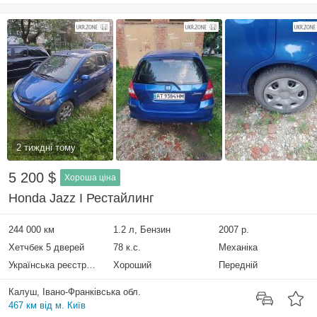
2 тиждні тому
5 200 $
Хороша ціна
Honda Jazz I Рестайлинг
244 000 км
1.2 л, Бензин
2007 р.
Хетчбек 5 дверей
78 к.с.
Механіка
Українська реєстрація
Хороший
Передній
Калуш, Івано-Франківська обл.
467 км від м. Київ