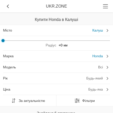
UKR.ZONE
Купити Honda в Калуші
Місто
Калуш
Радіус
+0 км
Марка
Honda
Модель
Всі
Рік
Будь-який
Ціна
Будь-яка
За актуальністю
Фільтри