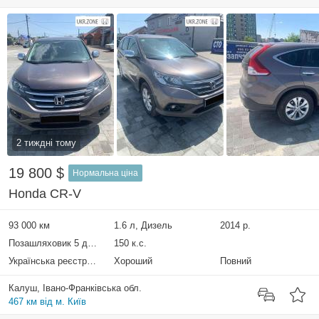
2 тиждні тому
19 800 $
Нормальна ціна
Honda CR-V
93 000 км
1.6 л, Дизель
2014 р.
Позашляховик 5 дверей
150 к.с.
Українська реєстрація
Хороший
Повний
Калуш, Івано-Франківська обл.
467 км від м. Київ