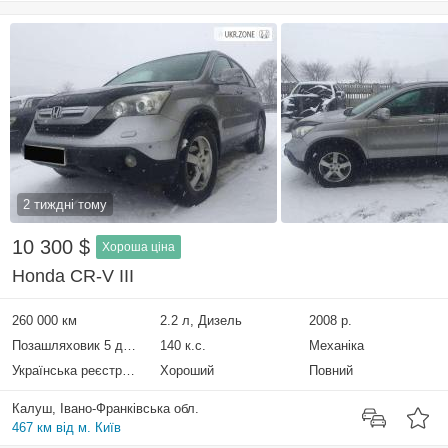
2 тиждні тому
10 300 $
Хороша ціна
Honda CR-V III
260 000 км
2.2 л, Дизель
2008 р.
Позашляховик 5 дверей
140 к.с.
Механіка
Українська реєстрація
Хороший
Повний
Калуш, Івано-Франківська обл.
467 км від м. Київ