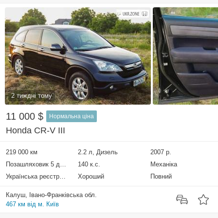
2 тиждні тому
11 000 $
Нормальна ціна
Honda CR-V III
219 000 км
2.2 л, Дизель
2007 р.
Позашляховик 5 дверей
140 к.с.
Механіка
Українська реєстрація
Хороший
Повний
Калуш, Івано-Франківська обл.
467 км від м. Київ