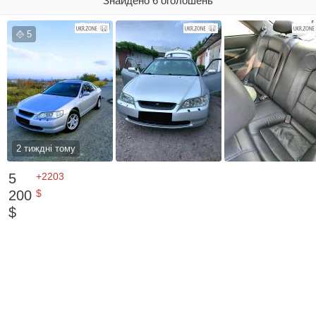
Знайдено 6 оголошень
5
2 тиждні тому
5
+2203
200
$
$