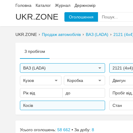
Головна
Каталог
Журнал
Держномір
UKR.ZONE
Оголошення
UKR.ZONE
Продаж автомобілів
ВАЗ (LADA)
2121 (4x4
З пробігом
ВАЗ (LADA)
2121 (4x4
Кузов
Коробка
Двигун
Рік від
до
Пробіг від
Косів
Стан
Усього оголошень:
58 662
• За добу:
8