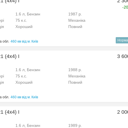
 (4x4) I
2 30
-2
1.6 л, Бензин
1987 р.
рі
75 к.с.
Механіка
ція
Хороший
Повний
Норма
а обл.
460 км від м. Київ
 (4x4) I
3 60
1.6 л, Бензин
1988 р.
рі
75 к.с.
Механіка
ція
Хороший
Повний
а обл.
460 км від м. Київ
 (4x4) I
2 00
1.6 л, Бензин
1989 р.