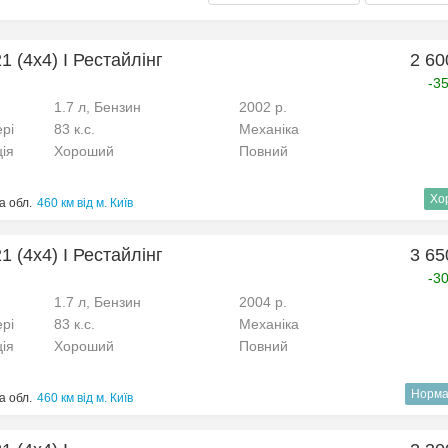
 (4x4) I Рестайлінг
2 60
-3
1.7 л, Бензин
2002 р.
рі
83 к.с.
Механіка
ція
Хороший
Повний
Хо
а обл.
460 км від м. Київ
 (4x4) I Рестайлінг
3 65
-3
1.7 л, Бензин
2004 р.
рі
83 к.с.
Механіка
ція
Хороший
Повний
Норма
а обл.
460 км від м. Київ