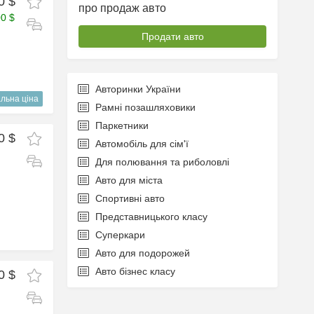
0 $
про продаж авто
00 $
Продати авто
Авторинки України
льна ціна
Рамні позашляховики
Паркетники
0 $
Автомобіль для сім'ї
Для полювання та риболовлі
Авто для міста
Спортивні авто
Представницького класу
Суперкари
Авто для подорожей
Авто бізнес класу
0 $