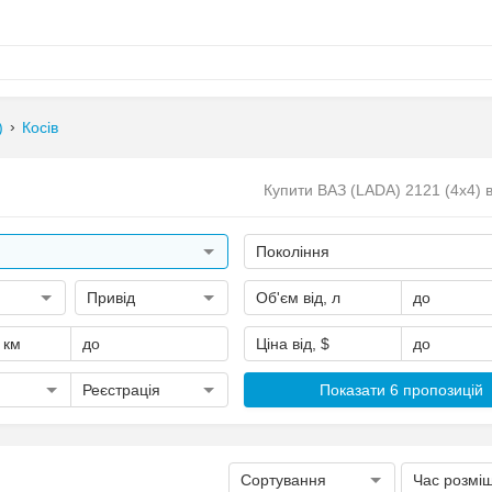
)
Косів
Купити ВАЗ (LADA) 2121 (4x4) в
)
Покоління
Привід
Об'єм від, л
до
, км
до
Ціна від, $
до
Реєстрація
Показати 6 пропозицій
Сортування
Час розмі