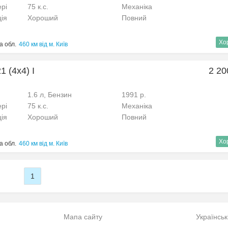
рі
75 к.с.
Механіка
ція
Хороший
Повний
Хо
а обл.
460 км від м. Київ
 (4x4) I
2 20
1.6 л, Бензин
1991 р.
рі
75 к.с.
Механіка
ція
Хороший
Повний
Хо
а обл.
460 км від м. Київ
1
Мапа сайту
Українськ