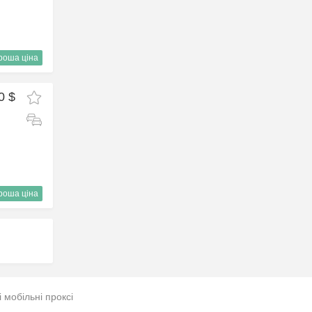
роша ціна
0 $
роша ціна
і мобільні проксі