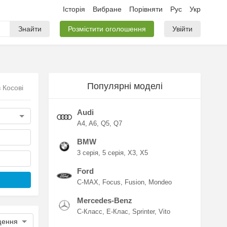
Історія
Вибране
Порівняти
Рус
Укр
Знайти
Розмістити оголошення
Увійти
Популярні моделі
 Косові
Audi
A4
A6
Q5
Q7
BMW
3 серія
5 серія
X3
X5
Ford
C-MAX
Focus
Fusion
Mondeo
Mercedes-Benz
C-Класс
E-Клас
Sprinter
Vito
щення