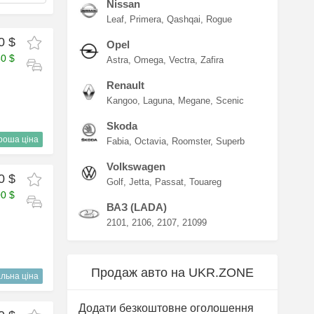
Nissan
Leaf
Primera
Qashqai
Rogue
0 $
Opel
50 $
Astra
Omega
Vectra
Zafira
Renault
Kangoo
Laguna
Megane
Scenic
Skoda
роша ціна
Fabia
Octavia
Roomster
Superb
Volkswagen
0 $
Golf
Jetta
Passat
Touareg
00 $
ВАЗ (LADA)
2101
2106
2107
21099
Продаж авто на UKR.ZONE
льна ціна
Додати безкоштовне оголошення