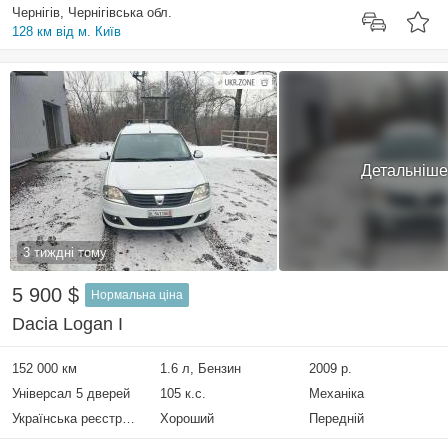
Чернігів, Чернігівська обл.
128 км від м. Київ
Детальніше
3 тиждні тому
5 900 $
Нормальна ціна
Dacia Logan I
152 000 км
1.6 л, Бензин
2009 р.
Універсал 5 дверей
105 к.с.
Механіка
Українська реєстрація
Хороший
Передній