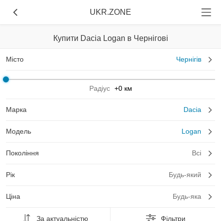
UKR.ZONE
Купити Dacia Logan в Чернігові
Місто
Чернігів
Радіус
+0 км
Марка
Dacia
Модель
Logan
Покоління
Всі
Рік
Будь-який
Ціна
Будь-яка
За актуальністю
Фільтри