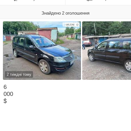
Знайдено 2 оголошення
2 тиждні тому
6
000
$