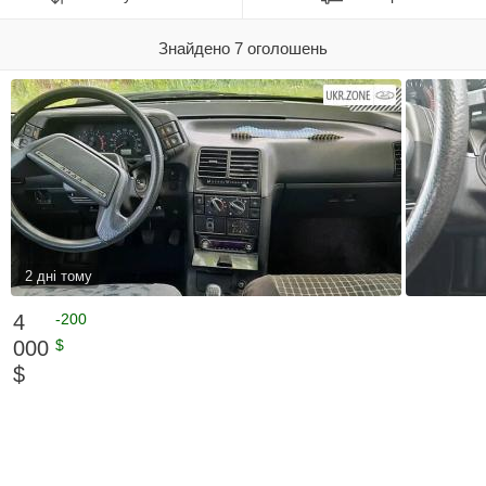
Знайдено 7 оголошень
2 дні тому
4
-200
000
$
$