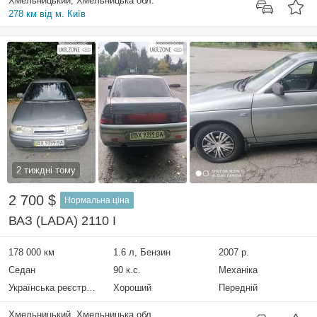
Хмельницький, Хмельницька обл.
278 км від м. Київ
2 тиждні тому
2 700 $
Нормальна ціна
ВАЗ (LADA) 2110 I
178 000 км
1.6 л, Бензин
2007 р.
Седан
90 к.с.
Механіка
Українська реєстрація
Хороший
Передній
Хмельницький, Хмельницька обл.