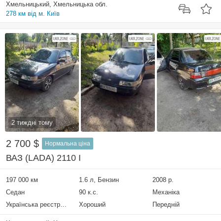
Хмельницький, Хмельницька обл.
278 км від м. Київ
2 тиждні тому
2 700 $
Нормальна ціна
ВАЗ (LADA) 2110 I
197 000 км
1.6 л, Бензин
2008 р.
Седан
90 к.с.
Механіка
Українська реєстрація
Хороший
Передній