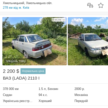
Хмельницький, Хмельницька обл.
278 км від м. Київ
тиждень тому
2 200 $
Нормальна ціна
ВАЗ (LADA) 2110 I
378 000 км
1.5 л, Бензин
2000 р.
Седан
94 к.с.
Механіка
Українська реєстрація
Хороший
Передній