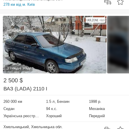
278 км від м. Київ
3 тиждні тому
2 500 $
ВАЗ (LADA) 2110 I
260 000 км
1.5 л, Бензин
1998 р.
Седан
94 к.с.
Механіка
Українська реєстрація
Хороший
Передній
Хмельницький, Хмельницька обл.