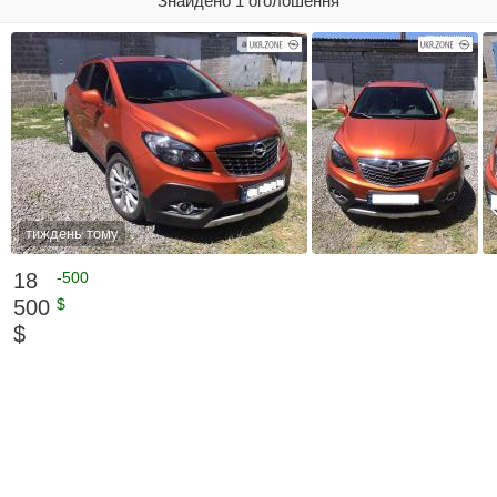
Знайдено 1 оголошення
тиждень тому
18
-500
500
$
$