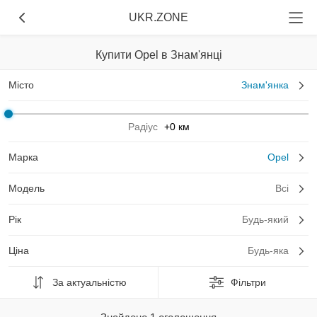
UKR.ZONE
Купити Opel в Знам'янці
Місто
Знам'янка
Радіус
+0 км
Марка
Opel
Модель
Всі
Рік
Будь-який
Ціна
Будь-яка
За актуальністю
Фільтри