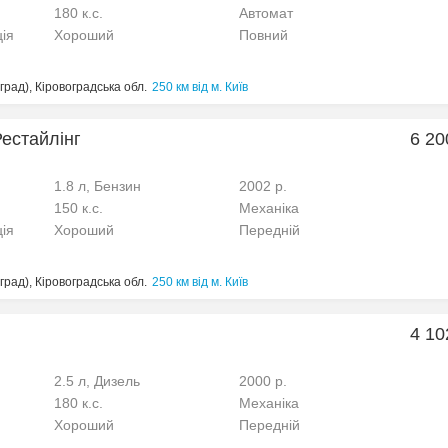
180 к.с.
Автомат
ція
Хороший
Повний
рад), Кіровоградська обл.
250 км від м. Київ
Рестайлінг
6 20
1.8 л, Бензин
2002 р.
150 к.с.
Механіка
ція
Хороший
Передній
рад), Кіровоградська обл.
250 км від м. Київ
4 10
2.5 л, Дизель
2000 р.
180 к.с.
Механіка
Хороший
Передній