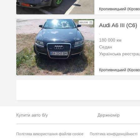
Кропивницький (Кіровог
Audi A6 III (C6)
.
180 000 км
Седан
Українська реєстра
Кропивницький (Кіровог
Купити авто б/у
Держномір
Політика використання файлів cookie
Політика конфіденційності