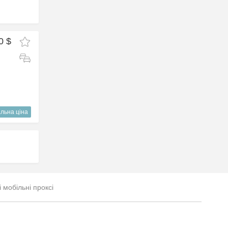
0 $
льна ціна
і мобільні проксі