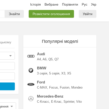
Історія
Вибране
Порівняти
Рус
Укр
Знайти
Розмістити оголошення
Увійти
Популярні моделі
ицькому
Audi
A4
A6
Q5
Q7
BMW
3 серія
5 серія
X3
X5
Ford
C-MAX
Focus
Fusion
Mondeo
Mercedes-Benz
C-Класс
E-Клас
Sprinter
Vito
щення