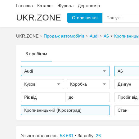
Головна
Каталог
Журнал
Держномір
UKR.ZONE
Оголошення
UKR.ZONE
Продаж автомобілів
Audi
A6
Кропивницьк
З пробігом
Audi
A6
Кузов
Коробка
Двигун
Рік від
до
Пробіг від
Кропивницький (Кіровоград)
Стан
Усього оголошень:
58 661
• За добу:
26