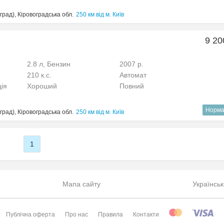
рад), Кіровоградська обл.
250 км від м. Київ
9 20
2.8 л, Бензин
2007 р.
210 к.с.
Автомат
ція
Хороший
Повний
Норма
рад), Кіровоградська обл.
250 км від м. Київ
1
Мапа сайту
Українськ
Публічна оферта
Про нас
Правила
Контакти