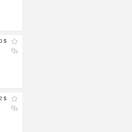
0 $
2 $