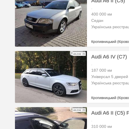
Audi A6 II (C5)
.
400 000 км
Седан
Українська реєстра
Кропивницький (Кіровог
Audi A6 IV (C7)
.
187 000 км
Універсал 5 дверей
Українська реєстра
Кропивницький (Кіровог
Audi A6 II (C5) 
.
310 000 км