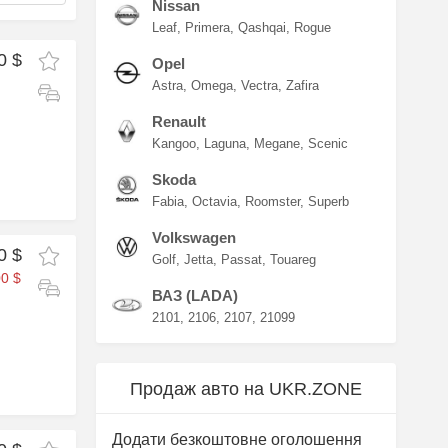
Nissan
Leaf
Primera
Qashqai
Rogue
0 $
Opel
Astra
Omega
Vectra
Zafira
Renault
Kangoo
Laguna
Megane
Scenic
Skoda
Fabia
Octavia
Roomster
Superb
Volkswagen
0 $
Golf
Jetta
Passat
Touareg
0 $
ВАЗ (LADA)
2101
2106
2107
21099
Продаж авто на UKR.ZONE
Додати безкоштовне оголошення