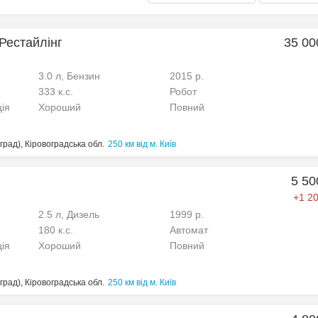
 Рестайлінг
35 00
3.0 л, Бензин
2015 р.
333 к.с.
Робот
ція
Хороший
Повний
рад), Кіровоградська обл.
250 км від м. Київ
5 50
+1 20
2.5 л, Дизель
1999 р.
180 к.с.
Автомат
ція
Хороший
Повний
рад), Кіровоградська обл.
250 км від м. Київ