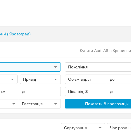
ий (Кіровоград)
Купити Audi A6 в Кропивн
Покоління
Привід
Об'єм від, л
до
, км
до
Ціна від, $
до
Реєстрація
Показати 8 пропозицій
Сортування
Час розмі