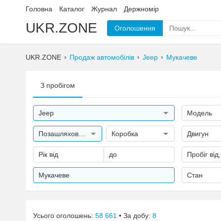
Головна
Каталог
Журнал
Держномір
UKR.ZONE
Оголошення
UKR.ZONE
Продаж автомобілів
Jeep
Мукачеве
З пробігом
Jeep
Модель
Позашляховик 5 дверей
Коробка
Двигун
Рік від
до
Пробіг від
Мукачеве
Стан
Усього оголошень:
58 661
• За добу:
8