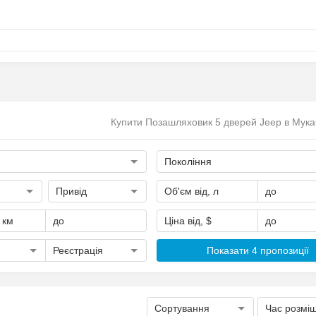
Купити Позашляховик 5 дверей Jeep в Мук
Покоління
Привід
Об'єм від, л
до
, км
до
Ціна від, $
до
Реєстрація
Показати 4 пропозиції
Сортування
Час розмі