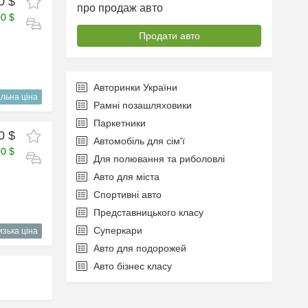
0 $
про продаж авто
00 $
Продати авто
Авторинки України
льна ціна
Рамні позашляховики
Паркетники
0 $
Автомобіль для сім'ї
00 $
Для полювання та риболовлі
Авто для міста
Спортивні авто
Представницького класу
Суперкари
изька ціна
Авто для подорожей
Авто бізнес класу