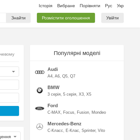
Історія
Вибране
Порівняти
Рус
Укр
Знайти
Розмістити оголошення
Увійти
Популярні моделі
ачевому
Audi
A4
A6
Q5
Q7
BMW
3 серія
5 серія
X3
X5
Ford
C-MAX
Focus
Fusion
Mondeo
Mercedes-Benz
C-Класс
E-Клас
Sprinter
Vito
щення