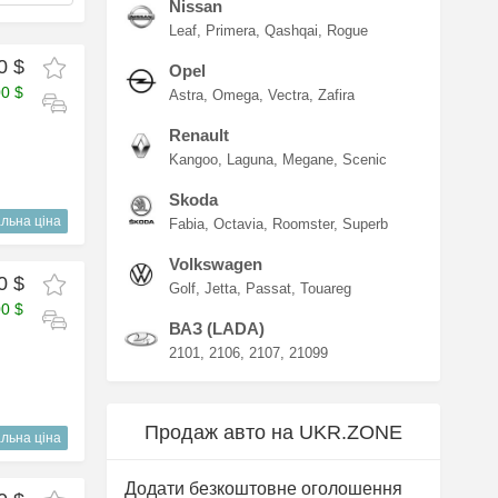
Nissan
Leaf
Primera
Qashqai
Rogue
0 $
Opel
00 $
Astra
Omega
Vectra
Zafira
Renault
Kangoo
Laguna
Megane
Scenic
Skoda
льна ціна
Fabia
Octavia
Roomster
Superb
Volkswagen
0 $
Golf
Jetta
Passat
Touareg
00 $
ВАЗ (LADA)
2101
2106
2107
21099
Продаж авто на UKR.ZONE
льна ціна
Додати безкоштовне оголошення