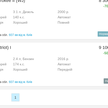
okee II (WJ)
8 30
-7
3.1 л, Дизель
2000 р.
ерей
140 к.с.
Автомат
ція
Хороший
Повний
Норма
а обл.
607 км від м. Київ
riot) I
9 10
-5
2.4 л, Бензин
2016 р.
ерей
174 к.с.
Автомат
ція
Хороший
Передній
Н
а обл.
607 км від м. Київ
1