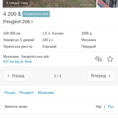
4 тиждні тому
4 200 $
Нормальна ціна
Peugeot 206 I
148 000 км
1.6 л, Бензин
2006 р.
Універсал 5 дверей
109 к.с.
Механіка
Українська реєстрація
Хороший
Передній
Мукачеве, Закарпатська обл.
607 км від м. Київ
Назад
Вперед
1 / 1
Пошук
Peugeot
Мукачеве
Змінити мову:
Укр
|
Рус