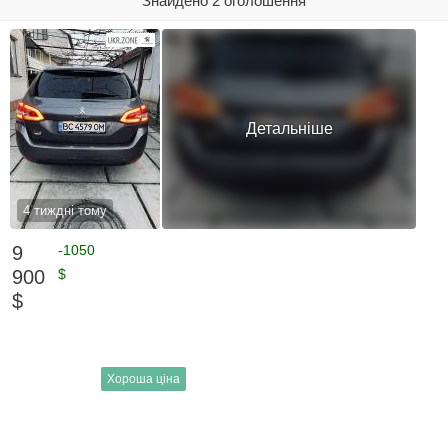
Знайдено 2 оголошення
Детальніше
4 тиждні тому
9
-1050
900
$
$
Хороша ціна