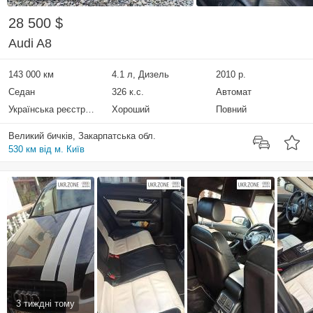
28 500 $
Audi A8
143 000 км
4.1 л, Дизель
2010 р.
Седан
326 к.с.
Автомат
Українська реєстрація
Хороший
Повний
Великий бичків, Закарпатська обл.
530 км від м. Київ
3 тиждні тому