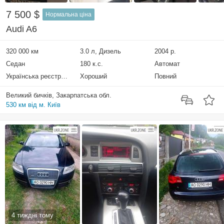
7 500 $
Нормальна ціна
Audi A6
320 000 км
3.0 л, Дизель
2004 р.
Седан
180 к.с.
Автомат
Українська реєстрація
Хороший
Повний
Великий бичків, Закарпатська обл.
530 км від м. Київ
4 тиждні тому