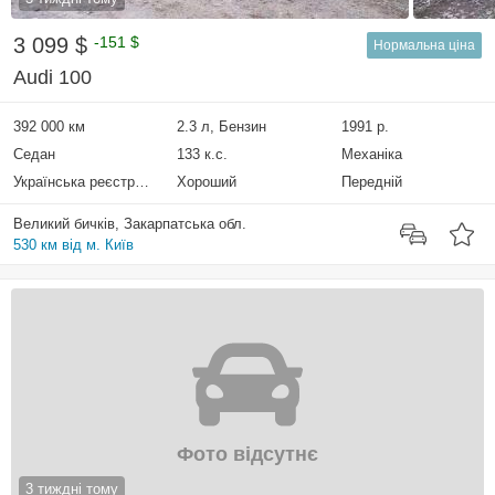
3 099 $
-151 $
Нормальна ціна
Audi 100
392 000 км
2.3 л, Бензин
1991 р.
Седан
133 к.с.
Механіка
Українська реєстрація
Хороший
Передній
Великий бичків, Закарпатська обл.
530 км від м. Київ
Фото відсутнє
3 тиждні тому