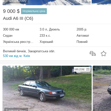
3 тиждні тому
9 000 $
Нормальна ціна
Audi A6 III (C6)
300 000 км
3.0 л, Дизель
2005 р.
Седан
233 к.с.
Автомат
Українська реєстрація
Хороший
Повний
Великий бичків, Закарпатська обл.
530 км від м. Київ
3 тиждні тому