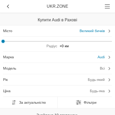
UKR.ZONE
Купити Audi в Рахові
Місто
Великий бичків
Радіус
+0 км
Марка
Audi
Модель
Всі
Рік
Будь-який
Ціна
Будь-яка
За актуальністю
Фільтри