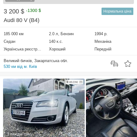
3 200 $
-1300 $
Нормальна ціна
Audi 80 V (B4)
185 000 км
2.0 л, Бензин
1994 р.
Седан
140 к.с.
Механіка
Українська реєстрація
Хороший
Передній
Великий бичків, Закарпатська обл.
530 км від м. Київ
3 тиждні тому