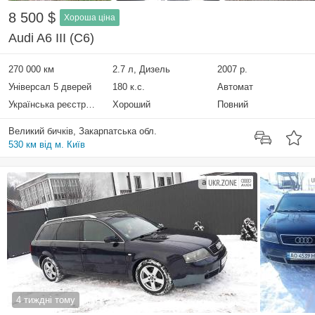
8 500 $
Хороша ціна
Audi A6 III (C6)
270 000 км
2.7 л, Дизель
2007 р.
Універсал 5 дверей
180 к.с.
Автомат
Українська реєстрація
Хороший
Повний
Великий бичків, Закарпатська обл.
530 км від м. Київ
4 тиждні тому