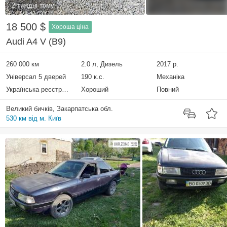
2 тиждні тому
18 500 $
Хороша ціна
Audi A4 V (B9)
260 000 км
2.0 л, Дизель
2017 р.
Універсал 5 дверей
190 к.с.
Механіка
Українська реєстрація
Хороший
Повний
Великий бичків, Закарпатська обл.
530 км від м. Київ