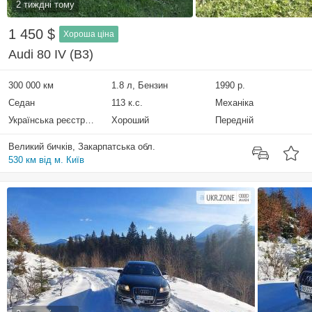
2 тиждні тому
1 450 $
Хороша ціна
Audi 80 IV (B3)
300 000 км
1.8 л, Бензин
1990 р.
Седан
113 к.с.
Механіка
Українська реєстрація
Хороший
Передній
Великий бичків, Закарпатська обл.
530 км від м. Київ