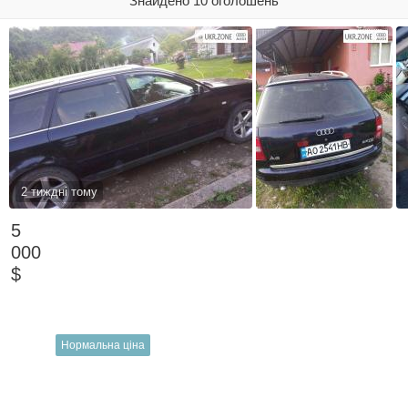
Знайдено 10 оголошень
2 тиждні тому
5
000
$
Нормальна ціна