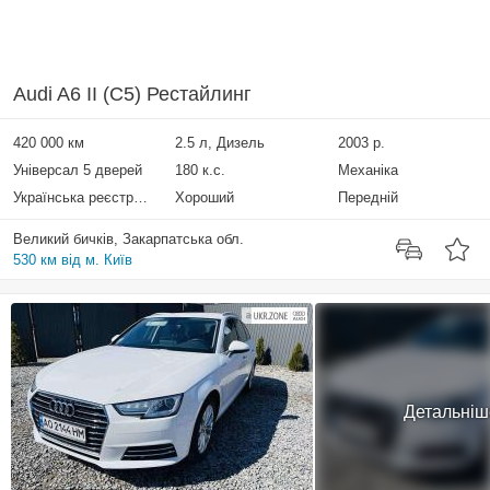
Audi A6 II (C5) Рестайлинг
420 000 км
2.5 л, Дизель
2003 р.
Універсал 5 дверей
180 к.с.
Механіка
Українська реєстрація
Хороший
Передній
Великий бичків, Закарпатська обл.
530 км від м. Київ
Детальніш