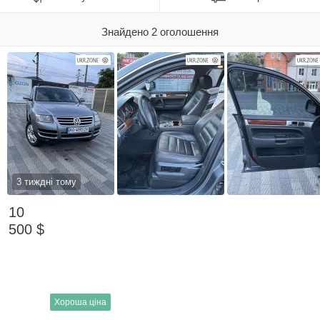
Знайдено 2 оголошення
3 тиждні тому
10
500 $
Хороша ціна