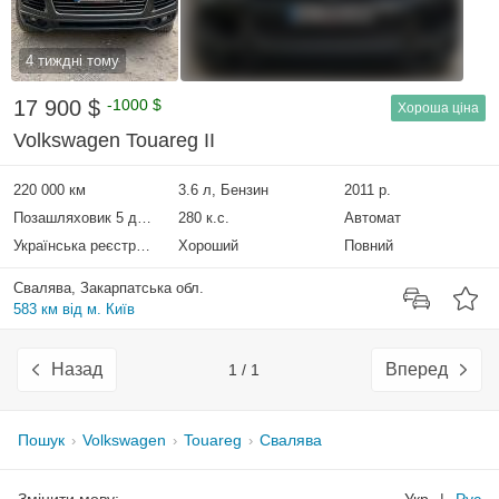
4 тиждні тому
17 900 $
-1000 $
Хороша ціна
Volkswagen Touareg II
220 000 км
3.6 л, Бензин
2011 р.
Позашляховик 5 дверей
280 к.с.
Автомат
Українська реєстрація
Хороший
Повний
Свалява, Закарпатська обл.
583 км від м. Київ
Назад
Вперед
1 / 1
Пошук
Volkswagen
Touareg
Свалява