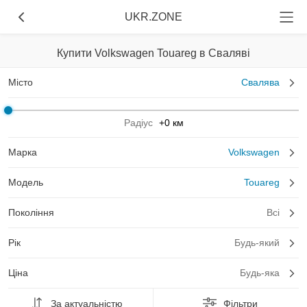
UKR.ZONE
Купити Volkswagen Touareg в Сваляві
Місто
Свалява
Радіус
+0 км
Марка
Volkswagen
Модель
Touareg
Покоління
Всі
Рік
Будь-який
Ціна
Будь-яка
За актуальністю
Фільтри