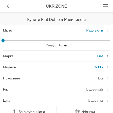
UKR.ZONE
Купити Fiat Doblo в Радивилові
Місто
Радивилів
Радіус
+0 км
Марка
Fiat
Модель
Doblo
Покоління
Всі
Рік
Будь-який
Ціна
Будь-яка
За актуальністю
Фільтри