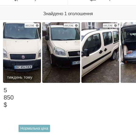
Знайдено 1 оголошення
тиждень тому
5
850
$
Нормальна ціна