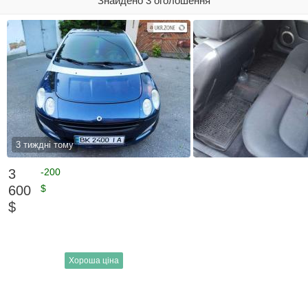
Знайдено 3 оголошення
3 тиждні тому
3
-200
600
$
$
Хороша ціна