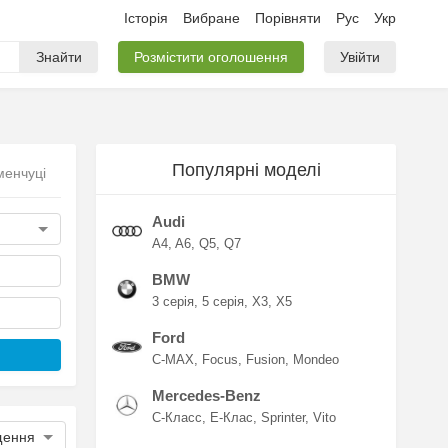
Історія
Вибране
Порівняти
Рус
Укр
Знайти
Розмістити оголошення
Увійти
Популярні моделі
менчуці
Audi
A4
A6
Q5
Q7
BMW
3 серія
5 серія
X3
X5
Ford
C-MAX
Focus
Fusion
Mondeo
Mercedes-Benz
C-Класс
E-Клас
Sprinter
Vito
щення