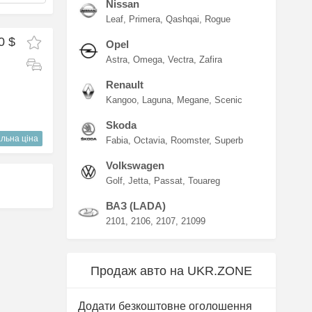
Nissan
Leaf
Primera
Qashqai
Rogue
0 $
Opel
Astra
Omega
Vectra
Zafira
Renault
Kangoo
Laguna
Megane
Scenic
Skoda
льна ціна
Fabia
Octavia
Roomster
Superb
Volkswagen
Golf
Jetta
Passat
Touareg
ВАЗ (LADA)
2101
2106
2107
21099
Продаж авто на UKR.ZONE
Додати безкоштовне оголошення