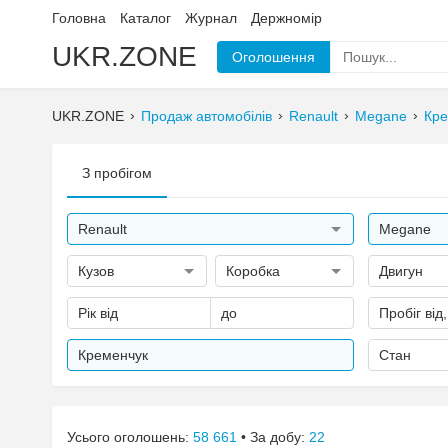
Головна
Каталог
Журнал
Держномір
UKR.ZONE
Оголошення
UKR.ZONE
Продаж автомобілів
Renault
Megane
Кре
З пробігом
Renault
Megane
Кузов
Коробка
Двигун
Рік від
до
Пробіг від
Кременчук
Стан
Усього оголошень:
58 661
• За добу:
22