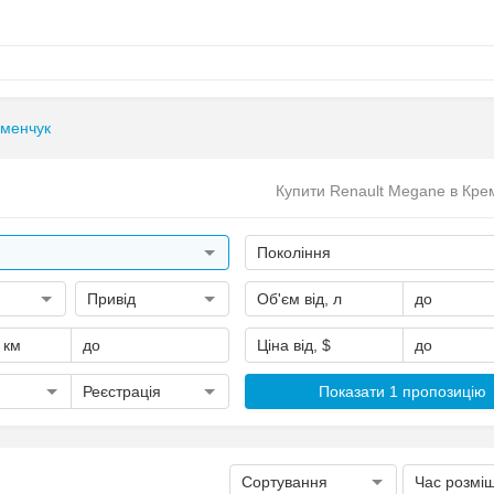
менчук
Купити Renault Megane в Кре
Покоління
Привід
Об'єм від, л
до
, км
до
Ціна від, $
до
Реєстрація
Показати 1 пропозицію
Сортування
Час розмі