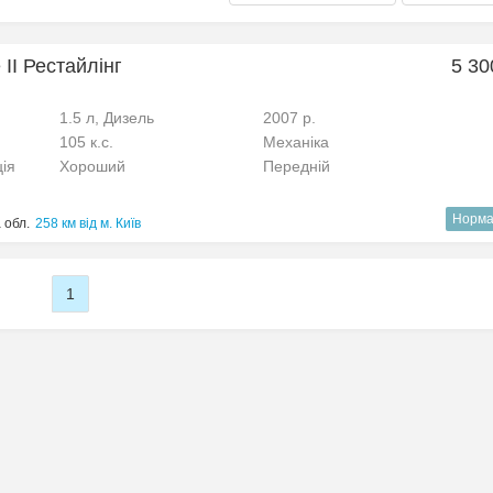
II Рестайлінг
5 30
1.5 л, Дизель
2007 р.
105 к.с.
Механіка
ція
Хороший
Передній
Норма
 обл.
258 км від м. Київ
1