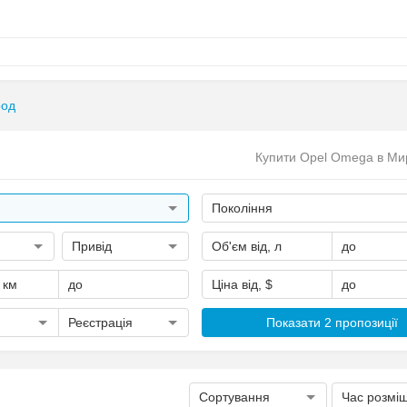
род
Купити Opel Omega в Ми
Покоління
Привід
Об'єм від, л
до
, км
до
Ціна від, $
до
Реєстрація
Показати 2 пропозиції
Сортування
Час розмі