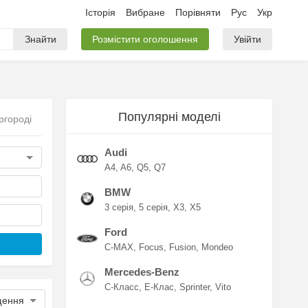
Історія
Вибране
Порівняти
Рус
Укр
Знайти
Розмістити оголошення
Увійти
Популярні моделі
ргороді
Audi
A4
A6
Q5
Q7
BMW
3 серія
5 серія
X3
X5
Ford
C-MAX
Focus
Fusion
Mondeo
Mercedes-Benz
C-Класс
E-Клас
Sprinter
Vito
щення