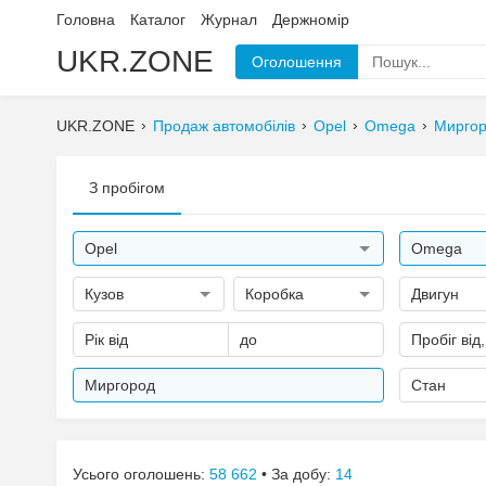
Головна
Каталог
Журнал
Держномір
UKR.ZONE
Оголошення
UKR.ZONE
Продаж автомобілів
Opel
Omega
Мирго
З пробігом
Opel
Omega
Кузов
Коробка
Двигун
Рік від
до
Пробіг від
Миргород
Стан
Усього оголошень:
58 662
• За добу:
14