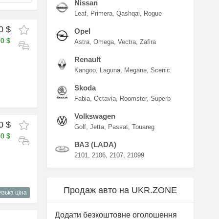
Nissan
Leaf
Primera
Qashqai
Rogue
0 $
Opel
00 $
Astra
Omega
Vectra
Zafira
Renault
Kangoo
Laguna
Megane
Scenic
Skoda
Fabia
Octavia
Roomster
Superb
Volkswagen
0 $
Golf
Jetta
Passat
Touareg
00 $
ВАЗ (LADA)
2101
2106
2107
21099
Продаж авто на UKR.ZONE
изька ціна
Додати безкоштовне оголошення