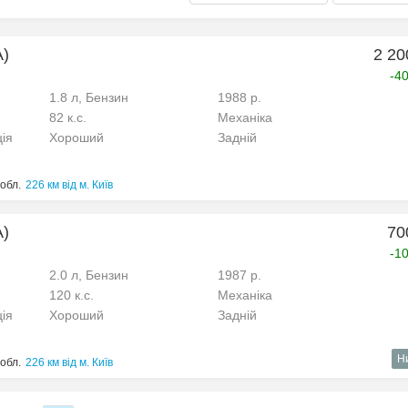
A)
2 20
-4
1.8 л, Бензин
1988 р.
82 к.с.
Механіка
ція
Хороший
Задній
обл.
226 км від м. Київ
A)
70
-1
2.0 л, Бензин
1987 р.
120 к.с.
Механіка
ція
Хороший
Задній
Н
обл.
226 км від м. Київ