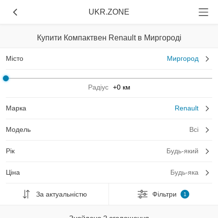
UKR.ZONE
Купити Компактвен Renault в Миргороді
Місто
Миргород
Радіус
+0 км
Марка
Renault
Модель
Всі
Рік
Будь-який
Ціна
Будь-яка
За актуальністю
Фільтри
1