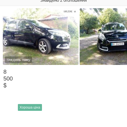
Знайдено 2 оголошення
тиждень тому
8
500
$
Хороша ціна