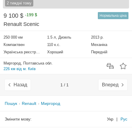
2 тиждні тому
9 100 $
-199 $
Нормальна ціна
Renault Scenic
250 000 км
1.5 л, Дизель
2013 р.
Компактвен
110 к.с.
Механіка
Українська реєстрація
Хороший
Передній
Миргород, Полтавська обл.
226 км від м. Київ
Назад
Вперед
1 / 1
Пошук
Renault
Миргород
Змінити мову:
Укр
|
Рус