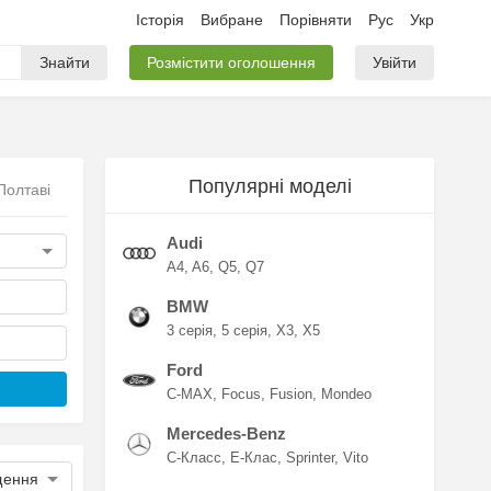
Історія
Вибране
Порівняти
Рус
Укр
Знайти
Розмістити оголошення
Увійти
Популярні моделі
Полтаві
Audi
A4
A6
Q5
Q7
BMW
3 серія
5 серія
X3
X5
Ford
C-MAX
Focus
Fusion
Mondeo
Mercedes-Benz
C-Класс
E-Клас
Sprinter
Vito
щення