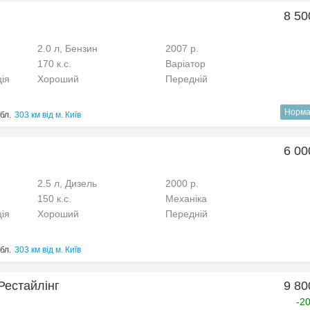
8 50
2.0 л, Бензин
2007 р.
170 к.с.
Варіатор
ція
Хороший
Передній
Норма
бл.
303 км від м. Київ
6 00
2.5 л, Дизель
2000 р.
150 к.с.
Механіка
ція
Хороший
Передній
бл.
303 км від м. Київ
 Рестайлінг
9 80
-2