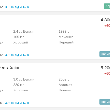
Хо
бл.
303 км від м. Київ
4 80
+60
2.4 л, Бензин
1999 р.
165 к.с.
Механіка
ція
Хороший
Передній
Норма
бл.
303 км від м. Київ
Рестайлінг
5 20
+60
3.0 л, Бензин
2002 р.
220 к.с.
Автомат
ція
Хороший
Повний
Норма
бл.
303 км від м. Київ