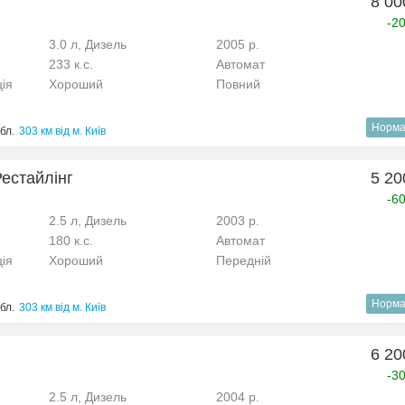
8 00
-2
3.0 л, Дизель
2005 р.
233 к.с.
Автомат
ція
Хороший
Повний
Норма
бл.
303 км від м. Київ
Рестайлінг
5 20
-6
2.5 л, Дизель
2003 р.
180 к.с.
Автомат
ція
Хороший
Передній
Норма
бл.
303 км від м. Київ
6 20
-3
2.5 л, Дизель
2004 р.