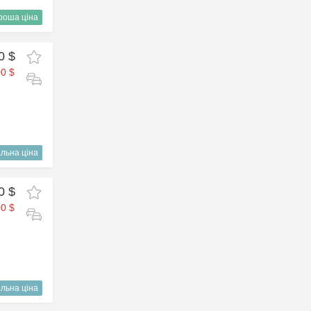
роша ціна
0 $
0 $
льна ціна
0 $
0 $
льна ціна