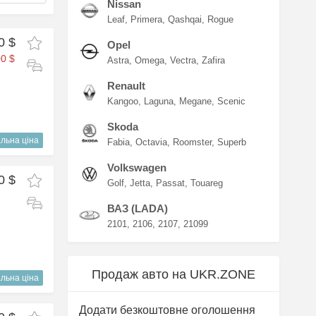
Nissan
Leaf
Primera
Qashqai
Rogue
0 $
Opel
0 $
Astra
Omega
Vectra
Zafira
Renault
Kangoo
Laguna
Megane
Scenic
Skoda
льна ціна
Fabia
Octavia
Roomster
Superb
Volkswagen
0 $
Golf
Jetta
Passat
Touareg
ВАЗ (LADA)
2101
2106
2107
21099
Продаж авто на UKR.ZONE
льна ціна
Додати безкоштовне оголошення