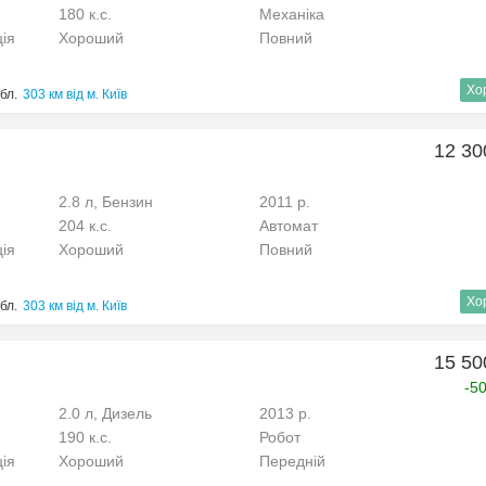
180 к.с.
Механіка
ція
Хороший
Повний
Хо
бл.
303 км від м. Київ
12 30
2.8 л, Бензин
2011 р.
204 к.с.
Автомат
ція
Хороший
Повний
Хо
бл.
303 км від м. Київ
15 50
-5
2.0 л, Дизель
2013 р.
190 к.с.
Робот
ція
Хороший
Передній