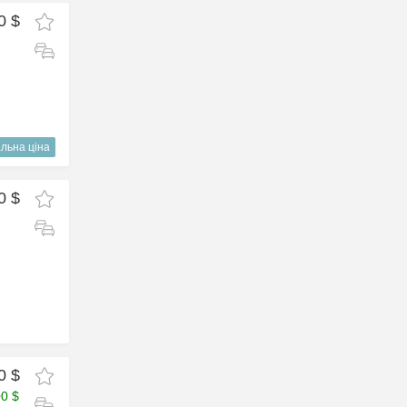
0 $
льна ціна
0 $
0 $
00 $