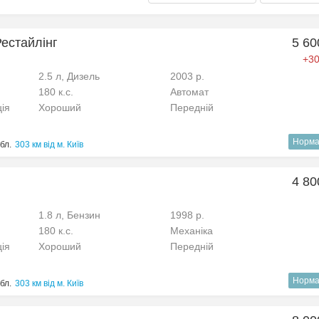
Рестайлінг
5 60
+30
2.5 л, Дизель
2003 р.
180 к.с.
Автомат
ція
Хороший
Передній
Норма
бл.
303 км від м. Київ
4 80
1.8 л, Бензин
1998 р.
180 к.с.
Механіка
ція
Хороший
Передній
Норма
бл.
303 км від м. Київ