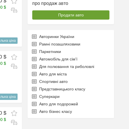
0 $
про продаж авто
00 $
Продати авто
Авторинки України
льна ціна
Рамні позашляховики
Паркетники
0 $
Автомобіль для сім'ї
00 $
Для полювання та риболовлі
Авто для міста
Спортивні авто
Представницького класу
Суперкари
льна ціна
Авто для подорожей
Авто бізнес класу
0 $
00 $