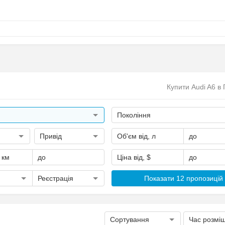
Купити Audi A6 в 
Покоління
Привід
Об'єм від, л
до
, км
до
Ціна від, $
до
Реєстрація
Показати 12 пропозицій
Сортування
Час розмі