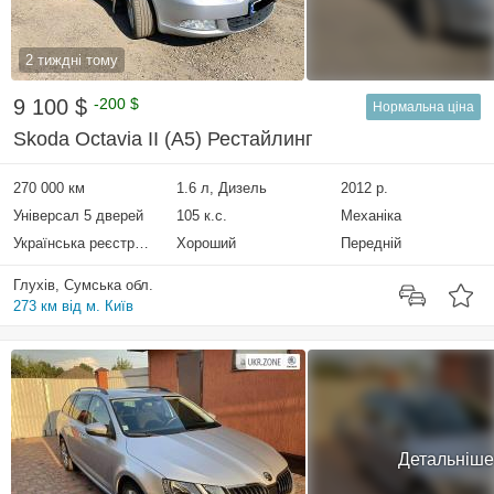
2 тиждні тому
9 100 $
-200 $
Нормальна ціна
Skoda Octavia II (A5) Рестайлинг
270 000 км
1.6 л, Дизель
2012 р.
Універсал 5 дверей
105 к.с.
Механіка
Українська реєстрація
Хороший
Передній
Глухів, Сумська обл.
273 км від м. Київ
Детальніше