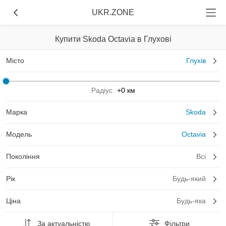
UKR.ZONE
Купити Skoda Octavia в Глухові
Місто
Глухів
Радіус
+0 км
Марка
Skoda
Модель
Octavia
Покоління
Всі
Рік
Будь-який
Ціна
Будь-яка
За актуальністю
Фільтри