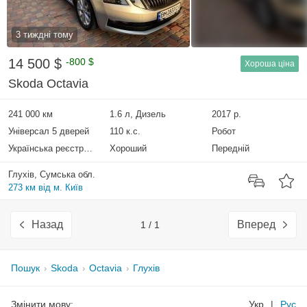
3 тиждні тому
14 500 $
-800 $
Хороша ціна
Skoda Octavia
241 000 км
1.6 л, Дизель
2017 р.
Універсал 5 дверей
110 к.с.
Робот
Українська реєстрація
Хороший
Передній
Глухів, Сумська обл.
273 км від м. Київ
Назад
Вперед
1 / 1
Пошук
Skoda
Octavia
Глухів
Змінити мову:
Укр
|
Рус