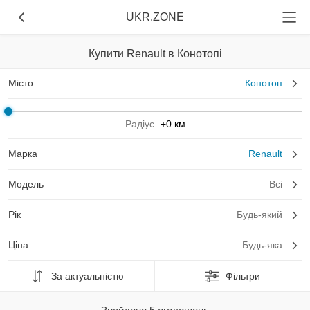
UKR.ZONE
Купити Renault в Конотопі
Місто
Конотоп
Радіус
+0 км
Марка
Renault
Модель
Всі
Рік
Будь-який
Ціна
Будь-яка
За актуальністю
Фільтри