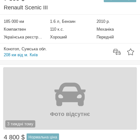
Renault Scenic III
185 000 км
1.6 л, Бензин
2010 р.
Компактвен
110 к.с.
Механіка
Українська реєстрація
Хороший
Передній
Конотоп, Сумська обл.
208 км від м. Київ
Фото відсутнє
3 тиждні тому
4 800 $
Нормальна ціна