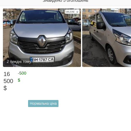
Знайдено 5 оголошень
5
2 тиждні тому
16
-500
500
$
$
Нормальна ціна