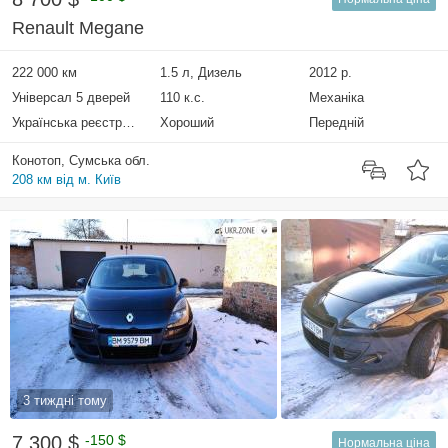
Renault Megane
222 000 км
1.5 л, Дизель
2012 р.
Універсал 5 дверей
110 к.с.
Механіка
Українська реєстрація
Хороший
Передній
Конотоп, Сумська обл.
208 км від м. Київ
3 тиждні тому
7 300 $
-150 $
Нормальна ціна