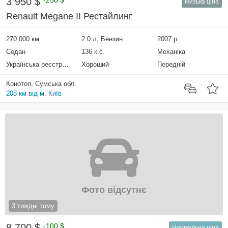
3 950 $
-250 $
Низька ціна
Renault Megane II Рестайлинг
270 000 км
2.0 л, Бензин
2007 р.
Седан
136 к.с.
Механіка
Українська реєстрація
Хороший
Передній
Конотоп, Сумська обл.
208 км від м. Київ
Фото відсутнє
3 тиждні тому
8 700 $
-100 $
Нормальна ціна