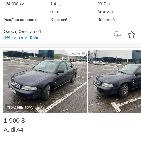
134 000 км
1.4 л,
2017 р.
0 к.с.
Автомат
Українська реєстрація
Хороший
Передній
Одеса, Одеська обл.
444 км від м. Київ
тиждень тому
1 900 $
Audi A4