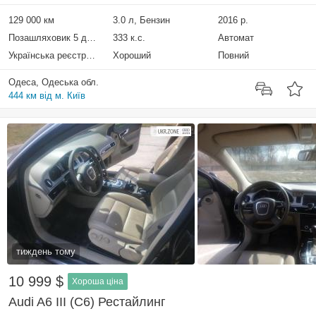
129 000 км
3.0 л, Бензин
2016 р.
Позашляховик 5 дверей
333 к.с.
Автомат
Українська реєстрація
Хороший
Повний
Одеса, Одеська обл.
444 км від м. Київ
тиждень тому
10 999 $
Хороша ціна
Audi A6 III (C6) Рестайлинг