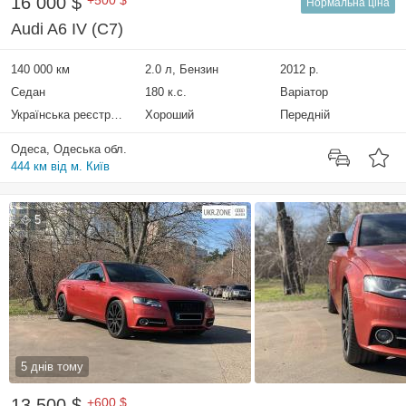
16 000 $
+500 $
Нормальна ціна
Audi A6 IV (C7)
140 000 км
2.0 л, Бензин
2012 р.
Седан
180 к.с.
Варіатор
Українська реєстрація
Хороший
Передній
Одеса, Одеська обл.
444 км від м. Київ
5
5 днів тому
13 500 $
+600 $