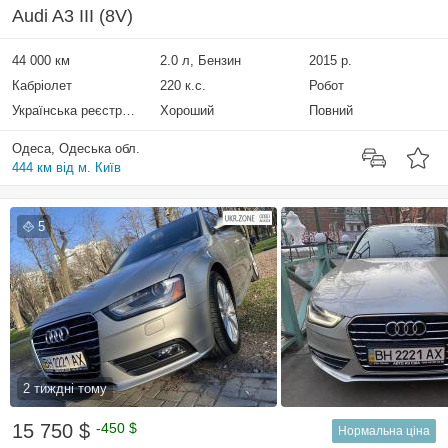
Audi A3 III (8V)
44 000 км
2.0 л, Бензин
2015 р.
Кабріолет
220 к.с.
Робот
Українська реєстрація
Хороший
Повний
Одеса, Одеська обл.
444 км від м. Київ
5
2 тиждні тому
15 750 $
-450 $
Нормальна ціна