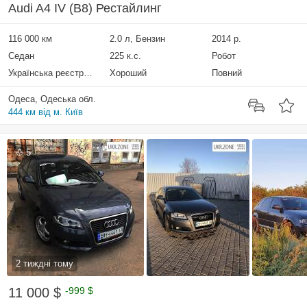
Audi A4 IV (B8) Рестайлинг
116 000 км
2.0 л, Бензин
2014 р.
Седан
225 к.с.
Робот
Українська реєстрація
Хороший
Повний
Одеса, Одеська обл.
444 км від м. Київ
5
2 тиждні тому
11 000 $
-999 $