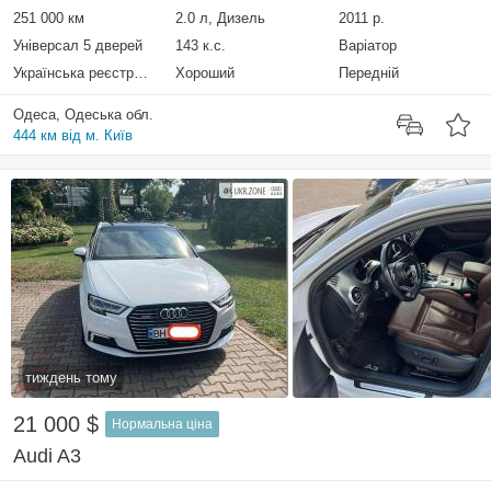
251 000 км
2.0 л, Дизель
2011 р.
Універсал 5 дверей
143 к.с.
Варіатор
Українська реєстрація
Хороший
Передній
Одеса, Одеська обл.
444 км від м. Київ
тиждень тому
21 000 $
Нормальна ціна
Audi A3