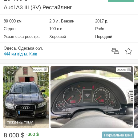
Audi A3 III (8V) Рестайлинг
89 000 км
2.0 л, Бензин
2017 р.
Седан
190 к.с.
Робот
Українська реєстрація
Хороший
Передній
Одеса, Одеська обл.
444 км від м. Київ
5
тиждень тому
8 000 $
-300 $
Нормальна ціна