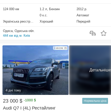
124 000 км
1.2 л, Бензин
2012 р.
0 к.с.
Автомат
Українська реєстрація
Хороший
Передній
Одеса, Одеська обл.
444 км від м. Київ
Детальніше
4 дні тому
23 000 $
-1000 $
Нормальна ціна
Audi Q7 I (4L) Рестайлинг