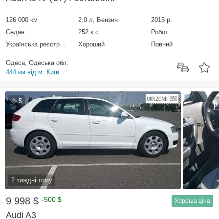
126 000 км
2.0 л, Бензин
2015 р.
Седан
252 к.с.
Робот
Українська реєстрація
Хороший
Повний
Одеса, Одеська обл.
444 км від м. Київ
5
2 тиждні тому
9 998 $
-500 $
Хороша ціна
Audi A3