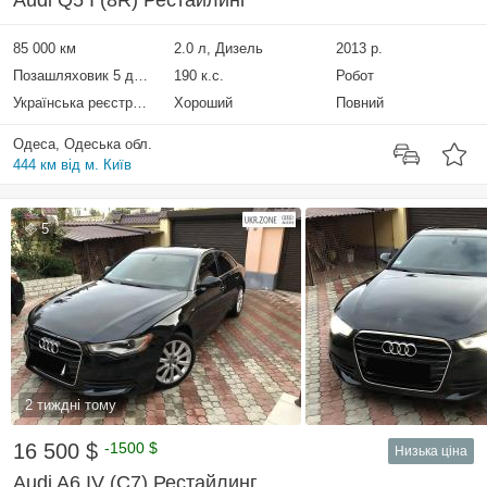
Audi Q5 I (8R) Рестайлинг
85 000 км
2.0 л, Дизель
2013 р.
Позашляховик 5 дверей
190 к.с.
Робот
Українська реєстрація
Хороший
Повний
Одеса, Одеська обл.
444 км від м. Київ
5
2 тиждні тому
16 500 $
-1500 $
Низька ціна
Audi A6 IV (C7) Рестайлинг