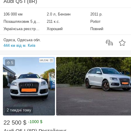
Audi Q5 I (8R)
106 000 км
2.0 л, Бензин
2011 р.
Позашляховик 5 дверей
211 к.с.
Робот
Українська реєстрація
Хороший
Повний
Одеса, Одеська обл.
444 км від м. Київ
5
2 тиждні тому
22 500 $
-1000 $