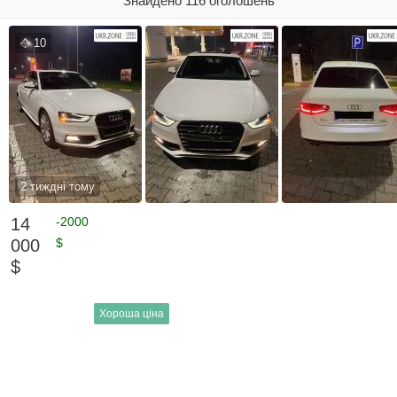
Знайдено 116 оголошень
10
2 тиждні тому
14
-2000
000
$
$
Хороша ціна