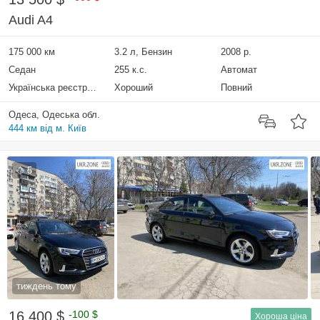
Audi A4
175 000 км
3.2 л, Бензин
2008 р.
Седан
255 к.с.
Автомат
Українська реєстрація
Хороший
Повний
Одеса, Одеська обл.
444 км від м. Київ
5
тиждень тому
16 400 $
-100 $
Хороша ціна