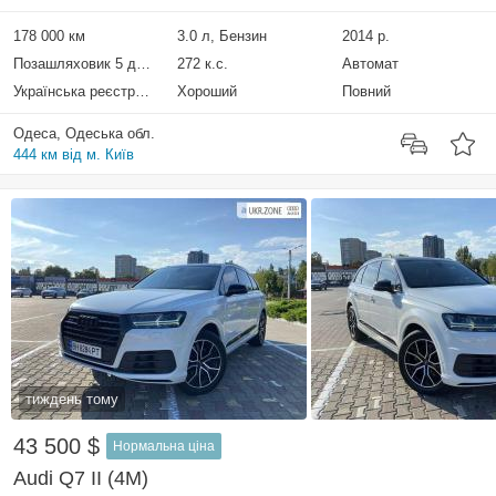
178 000 км
3.0 л, Бензин
2014 р.
Позашляховик 5 дверей
272 к.с.
Автомат
Українська реєстрація
Хороший
Повний
Одеса, Одеська обл.
444 км від м. Київ
тиждень тому
43 500 $
Нормальна ціна
Audi Q7 II (4M)