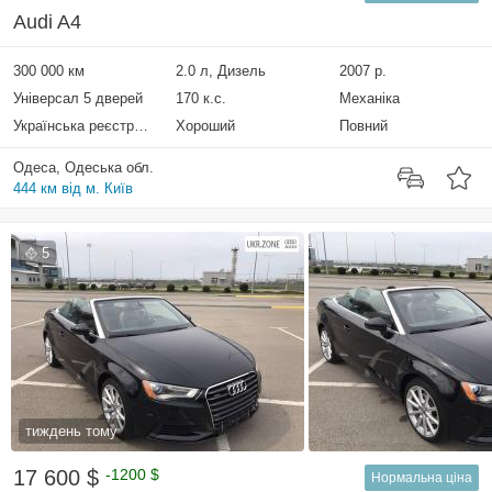
Audi A4
300 000 км
2.0 л, Дизель
2007 р.
Універсал 5 дверей
170 к.с.
Механіка
Українська реєстрація
Хороший
Повний
Одеса, Одеська обл.
444 км від м. Київ
5
тиждень тому
17 600 $
-1200 $
Нормальна ціна