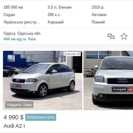
185 000 км
3.0 л, Бензин
2010 р.
Седан
290 к.с.
Автомат
Українська реєстрація
Хороший
Повний
Одеса, Одеська обл.
444 км від м. Київ
тиждень тому
4 990 $
Нормальна ціна
Audi A2 I