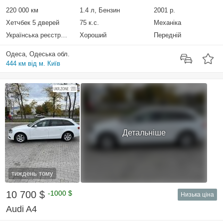
220 000 км
1.4 л, Бензин
2001 р.
Хетчбек 5 дверей
75 к.с.
Механіка
Українська реєстрація
Хороший
Передній
Одеса, Одеська обл.
444 км від м. Київ
Детальніше
тиждень тому
10 700 $
-1000 $
Низька ціна
Audi A4