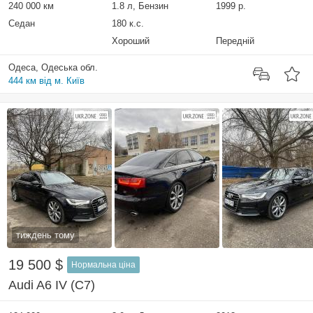
240 000 км
1.8 л, Бензин
1999 р.
Седан
180 к.с.
Хороший
Передній
Одеса, Одеська обл.
444 км від м. Київ
тиждень тому
19 500 $
Нормальна ціна
Audi A6 IV (C7)