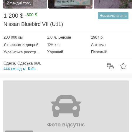
2 тиждні тому
1 200 $
-300 $
Нормальна ціна
Nissan Bluebird VII (U11)
200 000 км
2.0 л, Бензин
1987 р.
Універсал 5 дверей
126 к.с.
Автомат
Українська реєстрація
Хороший
Передній
Одеса, Одеська обл.
444 км від м. Київ
Фото відсутнє