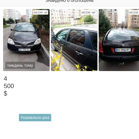
Знайдено 6 оголошень
тиждень тому
4
500
$
Нормальна ціна