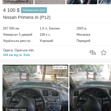
4 100 $
Нормальна ціна
Nissan Primera III (P12)
267 000 км
1.6 л, Бензин
2003 р.
Універсал 5 дверей
109 к.с.
Механіка
Українська реєстрація
Хороший
Передній
Одеса, Одеська обл.
444 км від м. Київ
4 тиждні тому