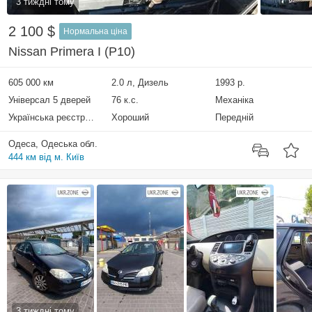
3 тиждні тому
2 100 $
Нормальна ціна
Nissan Primera I (P10)
605 000 км
2.0 л, Дизель
1993 р.
Універсал 5 дверей
76 к.с.
Механіка
Українська реєстрація
Хороший
Передній
Одеса, Одеська обл.
444 км від м. Київ
3 тиждні тому