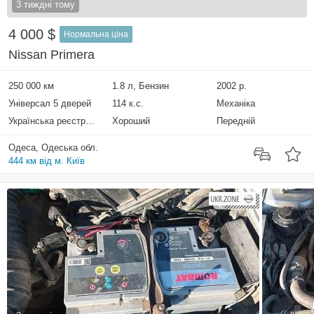
3 тиждні тому
4 000 $
Нормальна ціна
Nissan Primera
250 000 км
1.8 л, Бензин
2002 р.
Універсал 5 дверей
114 к.с.
Механіка
Українська реєстрація
Хороший
Передній
Одеса, Одеська обл.
444 км від м. Київ