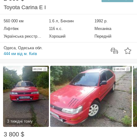
Toyota Carina E I
560 000 км
1.6 л, Бензин
1992 р.
Ліфтбек
116 к.с.
Механіка
Українська реєстрація
Хороший
Передній
Одеса, Одеська обл.
444 км від м. Київ
3 тиждні тому
3 800 $