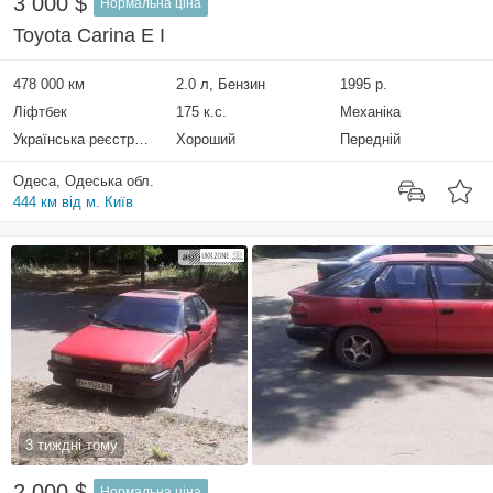
3 000 $
Нормальна ціна
Toyota Carina E I
478 000 км
2.0 л, Бензин
1995 р.
Ліфтбек
175 к.с.
Механіка
Українська реєстрація
Хороший
Передній
Одеса, Одеська обл.
444 км від м. Київ
3 тиждні тому
2 000 $
Нормальна ціна