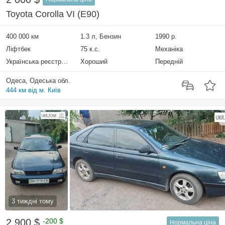
Toyota Corolla VI (E90)
400 000 км
1.3 л, Бензин
1990 р.
Ліфтбек
75 к.с.
Механіка
Українська реєстрація
Хороший
Передній
Одеса, Одеська обл.
444 км від м. Київ
3 тиждні тому
2 900 $
-200 $
Нормальна ціна