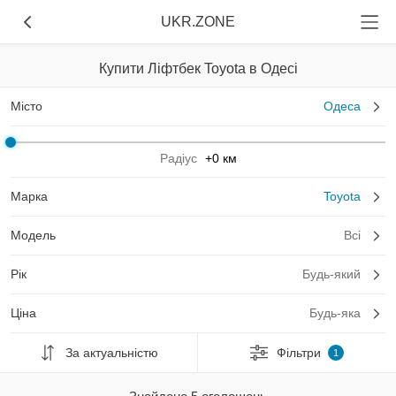
UKR.ZONE
Купити Ліфтбек Toyota в Одесі
Місто
Одеса
Радіус
+0 км
Марка
Toyota
Модель
Всі
Рік
Будь-який
Ціна
Будь-яка
За актуальністю
Фільтри
1