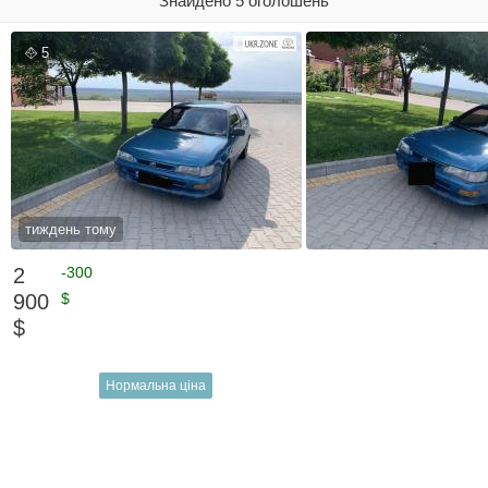
Знайдено 5 оголошень
5
тиждень тому
2
-300
900
$
$
Нормальна ціна