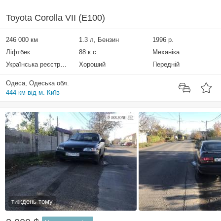
Toyota Corolla VII (E100)
246 000 км
1.3 л, Бензин
1996 р.
Ліфтбек
88 к.с.
Механіка
Українська реєстрація
Хороший
Передній
Одеса, Одеська обл.
444 км від м. Київ
тиждень тому