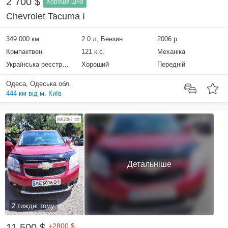
2 700 $
Хороша ціна
Chevrolet Tacuma I
349 000 км
2.0 л, Бензин
2006 р.
Компактвен
121 к.с.
Механіка
Українська реєстрація
Хороший
Передній
Одеса, Одеська обл.
444 км від м. Київ
Детальніше
2 тиждні тому
11 500 $
+2800 $