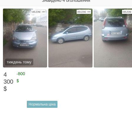
Знайдено 4 оголошення
тиждень тому
4
-800
300
$
$
Нормальна ціна