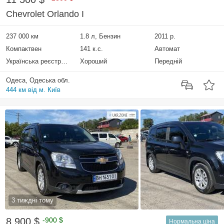
Chevrolet Orlando I
237 000 км
1.8 л, Бензин
2011 р.
Компактвен
141 к.с.
Автомат
Українська реєстрація
Хороший
Передній
Одеса, Одеська обл.
444 км від м. Київ
3 тиждні тому
8 900 $
-900 $
Нормальна ціна