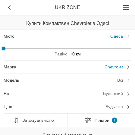
UKR.ZONE
Купити Компактвен Chevrolet в Одесі
Місто
Одеса
Радіус
+0 км
Марка
Chevrolet
Модель
Всі
Рік
Будь-який
Ціна
Будь-яка
За актуальністю
Фільтри
1