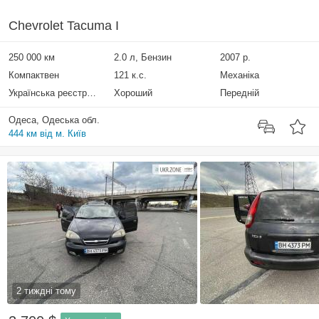
Chevrolet Tacuma I
250 000 км
2.0 л, Бензин
2007 р.
Компактвен
121 к.с.
Механіка
Українська реєстрація
Хороший
Передній
Одеса, Одеська обл.
444 км від м. Київ
2 тиждні тому