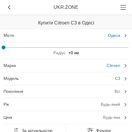
UKR.ZONE
Купити Citroen C3 в Одесі
Місто
Одеса
Радіус
+0 км
Марка
Citroen
Модель
C3
Покоління
Всі
Рік
Будь-який
Ціна
Будь-яка
За актуальністю
Фільтри