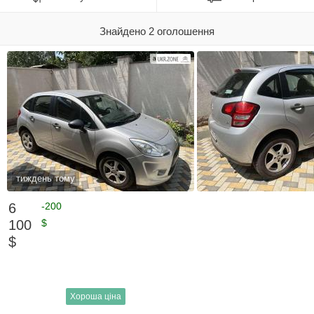
Знайдено 2 оголошення
тиждень тому
6
-200
100
$
$
Хороша ціна