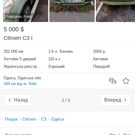
тиждень тому
5 000 $
Citroen C3 I
202 000 км
1.6 л, Бензин
2004 р.
Хетчбек 5 дверей
110 к.с.
Автомат
Українська реєстрація
Хороший
Передній
Одеса, Одеська обл.
444 км від м. Київ
Назад
Вперед
1 / 1
Пошук
Citroen
C3
Одеса