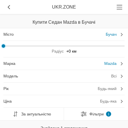
UKR.ZONE
Купити Седан Mazda в Бучачі
Місто
Бучач
Радіус
+0 км
Марка
Mazda
Модель
Всі
Рік
Будь-який
Ціна
Будь-яка
За актуальністю
Фільтри
1