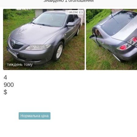
Знайдено 1 оголошення
тиждень тому
4
900
$
Нормальна ціна