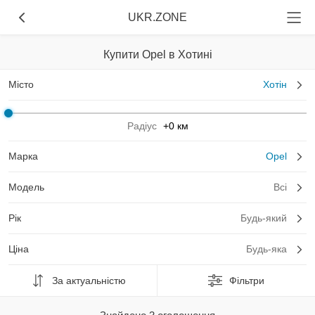
UKR.ZONE
Купити Opel в Хотині
Місто
Хотін
Радіус
+0 км
Марка
Opel
Модель
Всі
Рік
Будь-який
Ціна
Будь-яка
За актуальністю
Фільтри