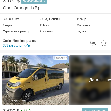
3 100 $
Нормальна ціна
Opel Omega II (B)
320 000 км
2.0 л, Бензин
1997 р.
Седан
136 к.с.
Механіка
Українська реєстрація
Хороший
Задній
Хотін, Чернівецька обл.
363 км від м. Київ
Детальніше
3 тиждні тому
7 600 $
-500 $
Нормальна ціна