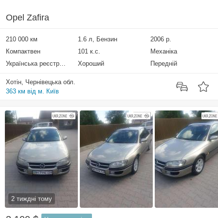
Opel Zafira
210 000 км
1.6 л, Бензин
2006 р.
Компактвен
101 к.с.
Механіка
Українська реєстрація
Хороший
Передній
Хотін, Чернівецька обл.
363 км від м. Київ
2 тиждні тому