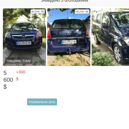
Знайдено 3 оголошення
тиждень тому
5
+300
600
$
$
Нормальна ціна