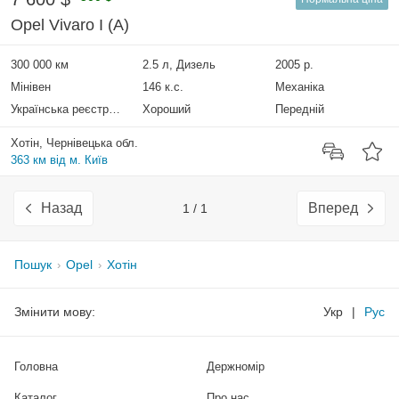
Opel Vivaro I (A)
300 000 км
2.5 л, Дизель
2005 р.
Мінівен
146 к.с.
Механіка
Українська реєстрація
Хороший
Передній
Хотін, Чернівецька обл.
363 км від м. Київ
Назад
Вперед
1 / 1
Пошук
Opel
Хотін
Змінити мову:
Укр
|
Рус
Головна
Держномір
Каталог
Про нас