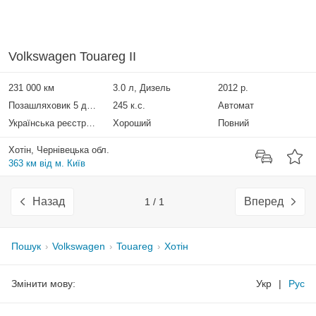
Volkswagen Touareg II
231 000 км
3.0 л, Дизель
2012 р.
Позашляховик 5 дверей
245 к.с.
Автомат
Українська реєстрація
Хороший
Повний
Хотін, Чернівецька обл.
363 км від м. Київ
Назад
Вперед
1 / 1
Пошук
Volkswagen
Touareg
Хотін
Змінити мову:
Укр
|
Рус