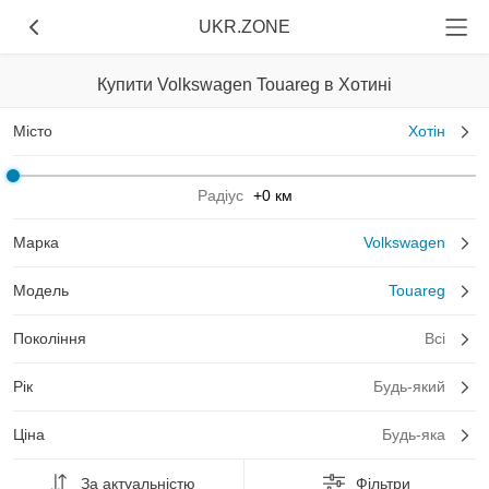
UKR.ZONE
Купити Volkswagen Touareg в Хотині
Місто
Хотін
Радіус
+0 км
Марка
Volkswagen
Модель
Touareg
Покоління
Всі
Рік
Будь-який
Ціна
Будь-яка
За актуальністю
Фільтри