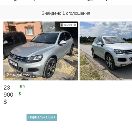
Знайдено 1 оголошення
2 тиждні тому
23
-99
900
$
$
Нормальна ціна