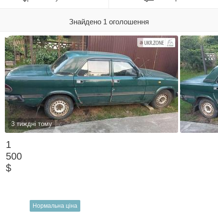
Знайдено 1 оголошення
3 тиждні тому
1
500
$
Нормальна ціна