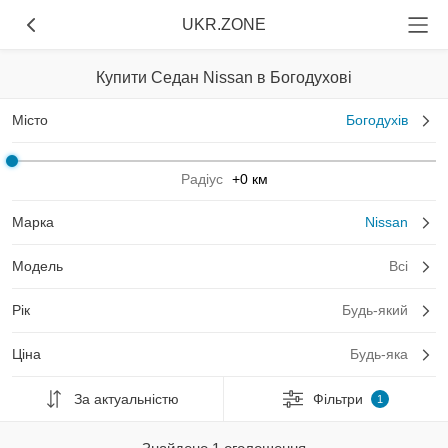
UKR.ZONE
Купити Седан Nissan в Богодухові
Місто
Богодухів
Радіус
+0 км
Марка
Nissan
Модель
Всі
Рік
Будь-який
Ціна
Будь-яка
За актуальністю
Фільтри
1