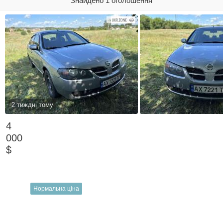
Знайдено 1 оголошення
2 тиждні тому
4
000
$
Нормальна ціна