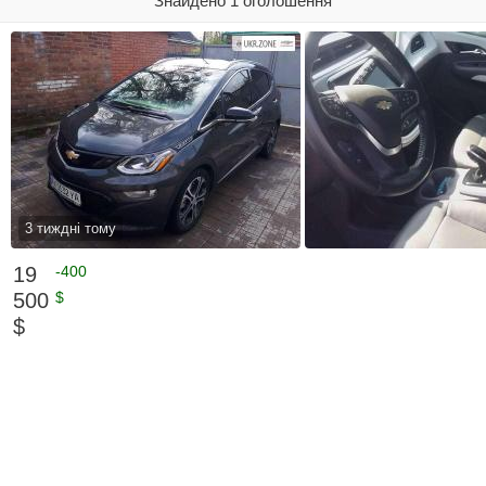
Знайдено 1 оголошення
3 тиждні тому
19
-400
500
$
$