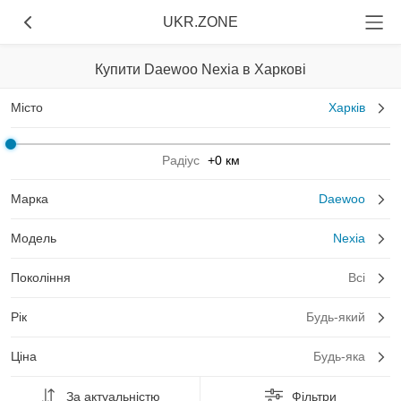
UKR.ZONE
Купити Daewoo Nexia в Харкові
Місто
Харків
Радіус
+0 км
Марка
Daewoo
Модель
Nexia
Покоління
Всі
Рік
Будь-який
Ціна
Будь-яка
За актуальністю
Фільтри