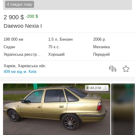
4 тиждні тому
2 900 $
-200 $
Daewoo Nexia I
198 000 км
1.5 л, Бензин
2006 р.
Седан
75 к.с.
Механіка
Українська реєстрація
Хороший
Передній
Харків, Харківська обл.
409 км від м. Київ