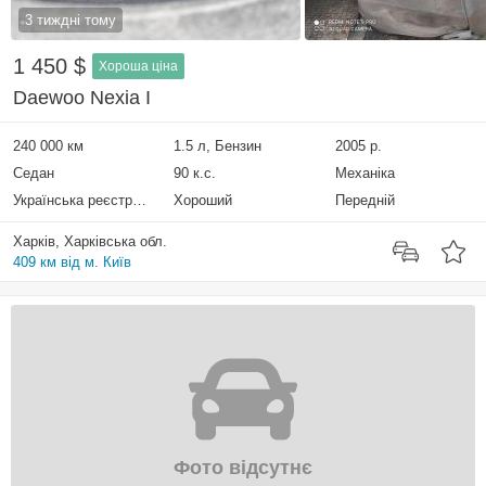
3 тиждні тому
1 450 $
Хороша ціна
Daewoo Nexia I
240 000 км
1.5 л, Бензин
2005 р.
Седан
90 к.с.
Механіка
Українська реєстрація
Хороший
Передній
Харків, Харківська обл.
409 км від м. Київ
Фото відсутнє