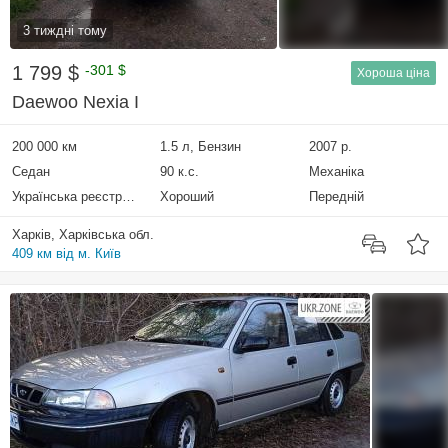
3 тиждні тому
1 799 $
-301 $
Хороша ціна
Daewoo Nexia I
200 000 км
1.5 л, Бензин
2007 р.
Седан
90 к.с.
Механіка
Українська реєстрація
Хороший
Передній
Харків, Харківська обл.
409 км від м. Київ