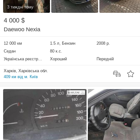
3 тиждні тому
4 000 $
Daewoo Nexia
12 000 км
1.5 л, Бензин
2008 р.
Седан
80 к.с.
Українська реєстрація
Хороший
Передній
Харків, Харківська обл.
409 км від м. Київ