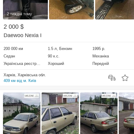
2 тиждні тому
2 000 $
Daewoo Nexia I
200 000 км
1.5 л, Бензин
1995 р.
Седан
90 к.с.
Механіка
Українська реєстрація
Хороший
Передній
Харків, Харківська обл.
409 км від м. Київ