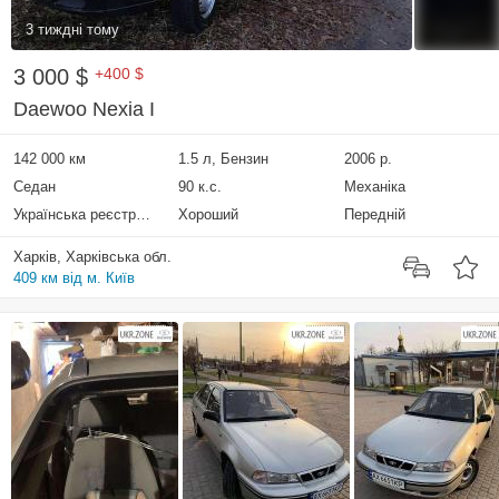
3 тиждні тому
3 000 $
+400 $
Daewoo Nexia I
142 000 км
1.5 л, Бензин
2006 р.
Седан
90 к.с.
Механіка
Українська реєстрація
Хороший
Передній
Харків, Харківська обл.
409 км від м. Київ