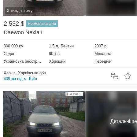
3 тиждні тому
2 532 $
Нормальна ціна
Daewoo Nexia I
300 000 км
1.5 л, Бензин
2007 р.
Седан
90 к.с.
Механіка
Українська реєстрація
Хороший
Передній
Харків, Харківська обл.
409 км від м. Київ
Детальніше