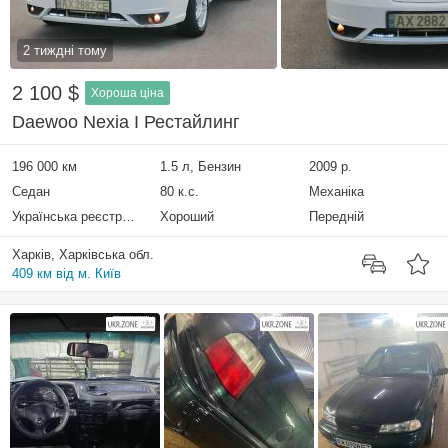
2 тиждні тому
2 100 $
Хороша ціна
Daewoo Nexia I Рестайлинг
196 000 км
1.5 л, Бензин
2009 р.
Седан
80 к.с.
Механіка
Українська реєстрація
Хороший
Передній
Харків, Харківська обл.
409 км від м. Київ