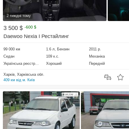
2 тиждні тому
3 500 $
-600 $
Daewoo Nexia I Рестайлинг
99 000 км
1.6 л, Бензин
2011 р.
Седан
109 к.с.
Механіка
Українська реєстрація
Хороший
Передній
Харків, Харківська обл.
409 км від м. Київ