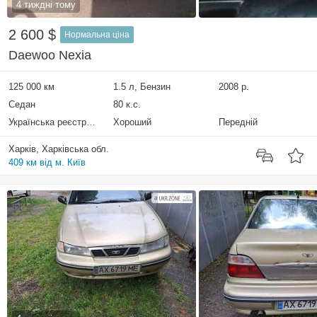
4 тиждні тому
2 600 $
Нормальна ціна
Daewoo Nexia
125 000 км
1.5 л, Бензин
2008 р.
Седан
80 к.с.
Українська реєстрація
Хороший
Передній
Харків, Харківська обл.
409 км від м. Київ