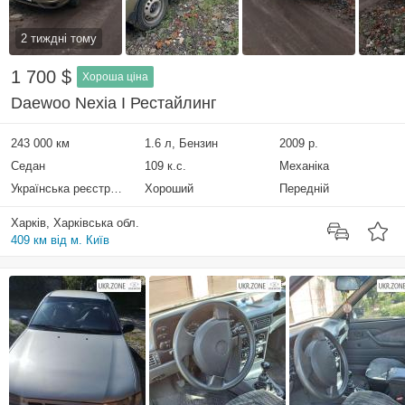
2 тиждні тому
1 700 $
Хороша ціна
Daewoo Nexia I Рестайлинг
243 000 км
1.6 л, Бензин
2009 р.
Седан
109 к.с.
Механіка
Українська реєстрація
Хороший
Передній
Харків, Харківська обл.
409 км від м. Київ