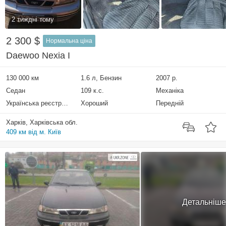
2 тиждні тому
2 300 $
Нормальна ціна
Daewoo Nexia I
130 000 км
1.6 л, Бензин
2007 р.
Седан
109 к.с.
Механіка
Українська реєстрація
Хороший
Передній
Харків, Харківська обл.
409 км від м. Київ
Детальніше