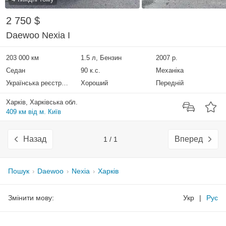
2 750 $
Daewoo Nexia I
203 000 км
1.5 л, Бензин
2007 р.
Седан
90 к.с.
Механіка
Українська реєстрація
Хороший
Передній
Харків, Харківська обл.
409 км від м. Київ
Назад
Вперед
1 / 1
Пошук
Daewoo
Nexia
Харків
Змінити мову:
Укр
|
Рус