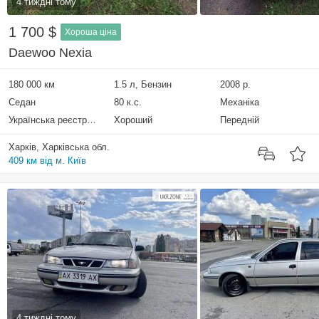
4 тиждні тому
1 700 $
Хороша ціна
Daewoo Nexia
180 000 км
1.5 л, Бензин
2008 р.
Седан
80 к.с.
Механіка
Українська реєстрація
Хороший
Передній
Харків, Харківська обл.
409 км від м. Київ
4 тиждні тому