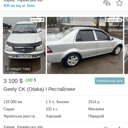
Харків, Харківська обл.
409 км від м. Київ
2 тиждні тому
3 100 $
-100 $
Нормальна ціна
Geely CK (Otaka) I Рестайлинг
128 000 км
1.5 л, Бензин
2014 р.
Седан
102 к.с.
Механіка
Українська реєстрація
Хороший
Передній
Харків, Харківська обл.