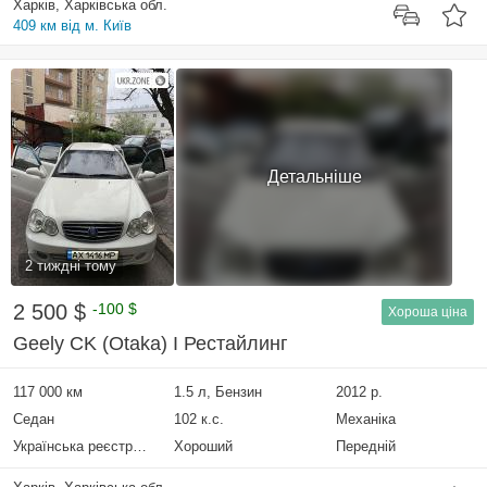
Харків, Харківська обл.
409 км від м. Київ
Детальніше
2 тиждні тому
2 500 $
-100 $
Хороша ціна
Geely CK (Otaka) I Рестайлинг
117 000 км
1.5 л, Бензин
2012 р.
Седан
102 к.с.
Механіка
Українська реєстрація
Хороший
Передній