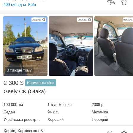
409 км від м. Київ
3 тиждні тому
2 300 $
Нормальна ціна
Geely CK (Otaka)
100 000 км
1.5 л, Бензин
2008 р.
Седан
94 к.с.
Механіка
Українська реєстрація
Хороший
Передній
Харків, Харківська обл.