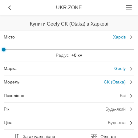
UKR.ZONE
Купити Geely CK (Otaka) в Харкові
Місто
Харків
Радіус
+0 км
Марка
Geely
Модель
CK (Otaka)
Покоління
Всі
Рік
Будь-який
Ціна
Будь-яка
За актуальністю
Фільтри