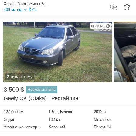
Харків, Харківська обл.
409 км від м. Київ
2 тиждні тому
3 500 $
Нормальна ціна
Geely CK (Otaka) I Рестайлинг
127 000 км
1.5 л, Бензин
2012 р.
Седан
102 к.с.
Механіка
Українська реєстрація
Хороший
Передній