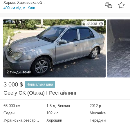
Харків, Харківська обл.
409 км від м. Київ
2 тиждні тому
3 000 $
Нормальна ціна
Geely CK (Otaka) I Рестайлинг
66 000 км
1.5 л, Бензин
2012 р.
Седан
102 к.с.
Механіка
Українська реєстрація
Хороший
Передній