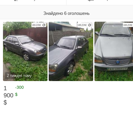
Знайдено 6 оголошень
2 тиждні тому
1
-300
900
$
$