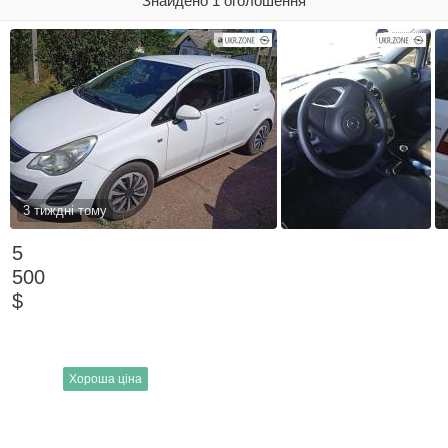
Знайдено 1 оголошення
3 тиждні тому
5
500
$
Хороша ціна