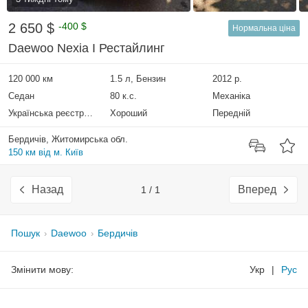
2 650 $
-400 $
Нормальна ціна
Daewoo Nexia I Рестайлинг
120 000 км
1.5 л, Бензин
2012 р.
Седан
80 к.с.
Механіка
Українська реєстрація
Хороший
Передній
Бердичів, Житомирська обл.
150 км від м. Київ
Назад
Вперед
1 / 1
Пошук
Daewoo
Бердичів
Змінити мову:
Укр
|
Рус