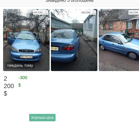
Знайдено 5 оголошень
тиждень тому
2
-300
200
$
$
Хороша ціна