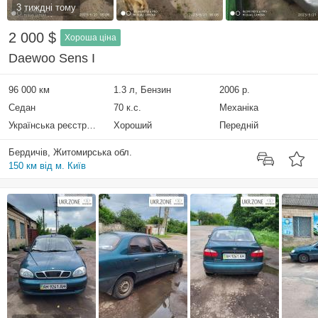
3 тиждні тому
2 000 $
Хороша ціна
Daewoo Sens I
96 000 км
1.3 л, Бензин
2006 р.
Седан
70 к.с.
Механіка
Українська реєстрація
Хороший
Передній
Бердичів, Житомирська обл.
150 км від м. Київ