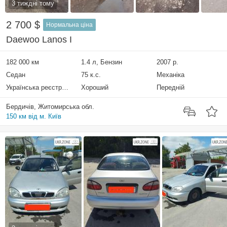
3 тиждні тому
2 700 $
Нормальна ціна
Daewoo Lanos I
182 000 км
1.4 л, Бензин
2007 р.
Седан
75 к.с.
Механіка
Українська реєстрація
Хороший
Передній
Бердичів, Житомирська обл.
150 км від м. Київ