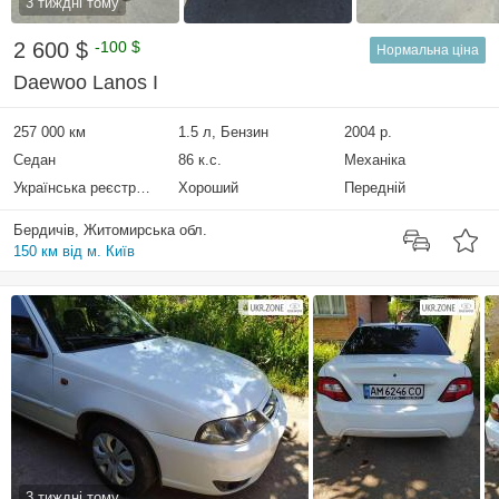
3 тиждні тому
2 600 $
-100 $
Нормальна ціна
Daewoo Lanos I
257 000 км
1.5 л, Бензин
2004 р.
Седан
86 к.с.
Механіка
Українська реєстрація
Хороший
Передній
Бердичів, Житомирська обл.
150 км від м. Київ
3 тиждні тому