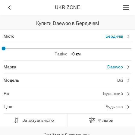
UKR.ZONE
Купити Daewoo в Бердичеві
Місто
Бердичів
Радіус
+0 км
Марка
Daewoo
Модель
Всі
Рік
Будь-який
Ціна
Будь-яка
За актуальністю
Фільтри