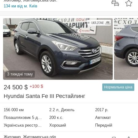
Житомир, Житомирська обл.
134 км від м. Київ
3 тиждні тому
24 500 $
+100 $
Нормальна ціна
Hyundai Santa Fe III Рестайлинг
156 000 км
2.2 л, Дизель
2017 р.
Позашляховик 5 дверей
200 к.с.
Автомат
Українська реєстрація
Хороший
Передній
Житомир, Житомирська обл.