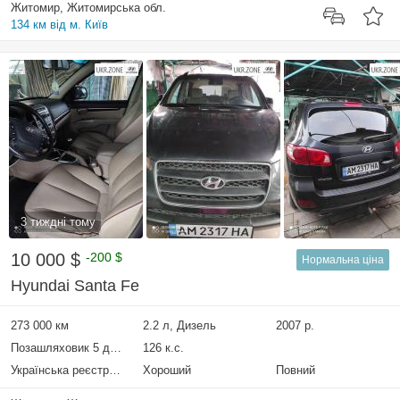
Житомир, Житомирська обл.
134 км від м. Київ
3 тиждні тому
10 000 $
-200 $
Нормальна ціна
Hyundai Santa Fe
273 000 км
2.2 л, Дизель
2007 р.
Позашляховик 5 дверей
126 к.с.
Українська реєстрація
Хороший
Повний