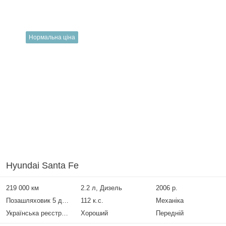
Нормальна ціна
Hyundai Santa Fe
219 000 км
2.2 л, Дизель
2006 р.
Позашляховик 5 дверей
112 к.с.
Механіка
Українська реєстрація
Хороший
Передній