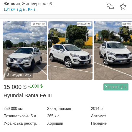
Житомир, Житомирська обл.
134 км від м. Київ
3 тиждні тому
15 000 $
-1000 $
Хороша ціна
Hyundai Santa Fe III
259 000 км
2.0 л, Бензин
2014 р.
Позашляховик 5 дверей
265 к.с.
Автомат
Українська реєстрація
Хороший
Передній