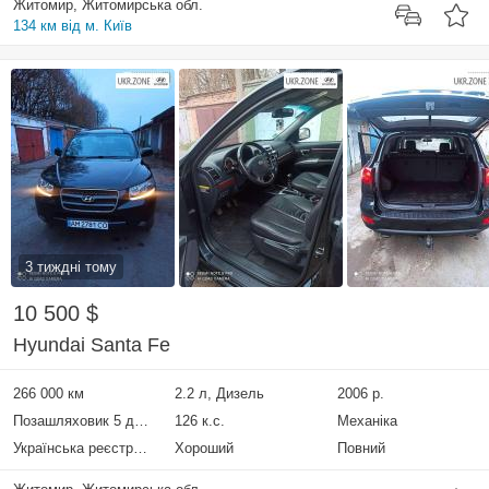
Житомир, Житомирська обл.
134 км від м. Київ
3 тиждні тому
10 500 $
Hyundai Santa Fe
266 000 км
2.2 л, Дизель
2006 р.
Позашляховик 5 дверей
126 к.с.
Механіка
Українська реєстрація
Хороший
Повний