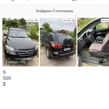
Знайдено 5 оголошень
2 тиждні тому
9
500
$