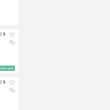
0 $
роша ціна
0 $