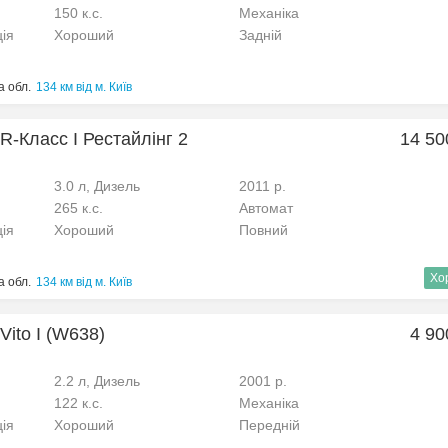
150 к.с.
Механіка
ція
Хороший
Задній
 обл.
134 км від м. Київ
R-Класс I Рестайлінг 2
14 50
3.0 л, Дизель
2011 р.
265 к.с.
Автомат
ція
Хороший
Повний
Хо
 обл.
134 км від м. Київ
Vito I (W638)
4 90
2.2 л, Дизель
2001 р.
122 к.с.
Механіка
ція
Хороший
Передній