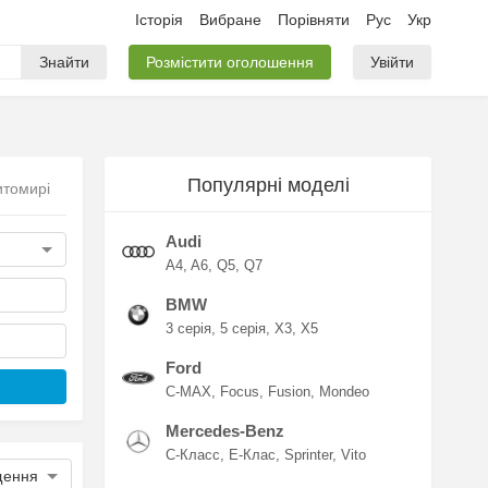
Історія
Вибране
Порівняти
Рус
Укр
Знайти
Розмістити оголошення
Увійти
Популярні моделі
итомирі
Audi
A4
A6
Q5
Q7
BMW
3 серія
5 серія
X3
X5
Ford
C-MAX
Focus
Fusion
Mondeo
Mercedes-Benz
C-Класс
E-Клас
Sprinter
Vito
щення