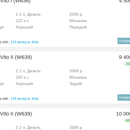
Vito I (W638)
4 50
2.2 л, Дизель
2000 р.
122 к.с.
Механіка
ція
Хороший
Передній
Норма
 обл.
134 км від м. Київ
ito II (W639)
9 40
-2
2.2 л, Дизель
2008 р.
150 к.с.
Механіка
ція
Хороший
Задній
Норма
 обл.
134 км від м. Київ
ito II (W639)
10 00
-5
2.2 л, Дизель
2006 р.