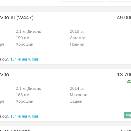
ito III (W447)
49 00
2.1 л, Дизель
2019 р.
190 к.с.
Автомат
ція
Хороший
Повний
 обл.
134 км від м. Київ
Vito
13 70
-2
2.1 л, Дизель
2014 р.
163 к.с.
Механіка
ція
Хороший
Задній
Хо
 обл.
134 км від м. Київ