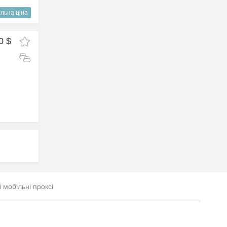
льна ціна
0 $
і мобільні проксі