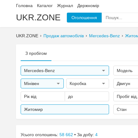
Головна
Каталог
Журнал
Держномір
UKR.ZONE
Оголошення
UKR.ZONE
Продаж автомобілів
Mercedes-Benz
Жито
З пробігом
Mercedes-Benz
Модель
Мінівен
Коробка
Двигун
Рік від
до
Пробіг від
Житомир
Стан
Усього оголошень:
58 662
• За добу:
4