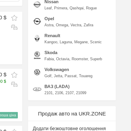
Nissan
Leaf
Primera
Qashqai
Rogue
0 $
Opel
Astra
Omega
Vectra
Zafira
Renault
Kangoo
Laguna
Megane
Scenic
Skoda
Fabia
Octavia
Roomster
Superb
Volkswagen
0 $
Golf
Jetta
Passat
Touareg
00 $
ВАЗ (LADA)
2101
2106
2107
21099
Продаж авто на UKR.ZONE
роша ціна
Додати безкоштовне оголошення