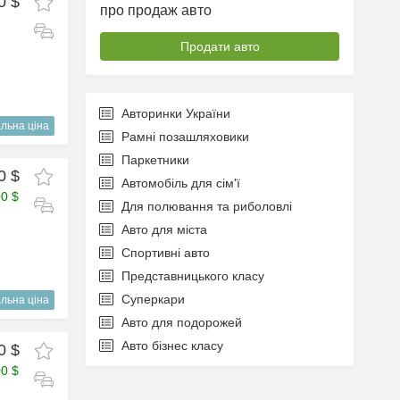
0 $
про продаж авто
Продати авто
Авторинки України
льна ціна
Рамні позашляховики
Паркетники
0 $
Автомобіль для сім'ї
00 $
Для полювання та риболовлі
Авто для міста
Спортивні авто
Представницького класу
Суперкари
льна ціна
Авто для подорожей
Авто бізнес класу
0 $
00 $