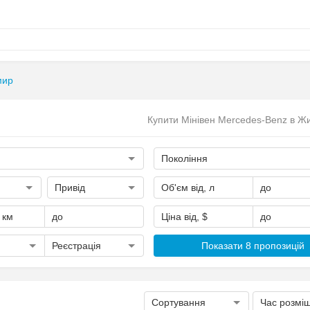
мир
Купити Мінівен Mercedes-Benz в Ж
Покоління
Привід
Об'єм від, л
до
, км
до
Ціна від, $
до
Реєстрація
Показати 8 пропозицій
Сортування
Час розмі