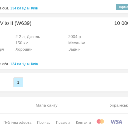
Норма
 обл.
134 км від м. Київ
ito II (W639)
10 00
2.2 л, Дизель
2004 р.
150 к.с.
Механіка
ція
Хороший
Задній
 обл.
134 км від м. Київ
1
Мапа сайту
Українськ
Публічна оферта
Про нас
Правила
Контакти