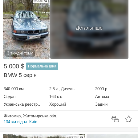
Детальніше
3 тиждні тому
5 000 $
Нормальна ціна
BMW 5 серія
340 000 км
2.5 л, Дизель
2000 р.
Седан
163 к.с.
Автомат
Українська реєстрація
Хороший
Задній
Житомир, Житомирська обл.
134 км від м. Київ