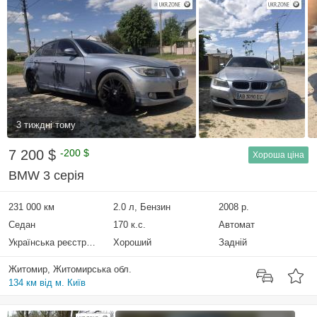
3 тиждні тому
7 200 $
-200 $
Хороша ціна
BMW 3 серія
231 000 км
2.0 л, Бензин
2008 р.
Седан
170 к.с.
Автомат
Українська реєстрація
Хороший
Задній
Житомир, Житомирська обл.
134 км від м. Київ