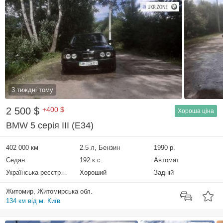
3 тиждні тому
2 500 $
+400 $
Хороша ціна
BMW 5 серія III (E34)
402 000 км
2.5 л, Бензин
1990 р.
Седан
192 к.с.
Автомат
Українська реєстрація
Хороший
Задній
Житомир, Житомирська обл.
134 км від м. Київ