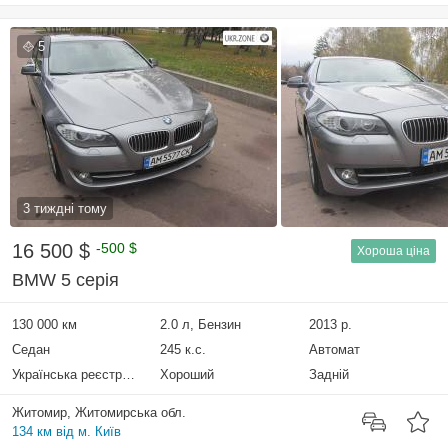
5
3 тиждні тому
16 500 $
-500 $
Хороша ціна
BMW 5 серія
130 000 км
2.0 л, Бензин
2013 р.
Седан
245 к.с.
Автомат
Українська реєстрація
Хороший
Задній
Житомир, Житомирська обл.
134 км від м. Київ