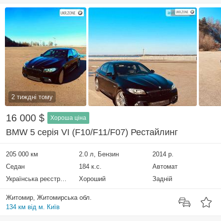
2 тиждні тому
16 000 $
Хороша ціна
BMW 5 серія VI (F10/F11/F07) Рестайлинг
205 000 км
2.0 л, Бензин
2014 р.
Седан
184 к.с.
Автомат
Українська реєстрація
Хороший
Задній
Житомир, Житомирська обл.
134 км від м. Київ