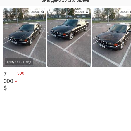
Знайдено 19 оголошень
5
тиждень тому
7
+300
000
$
$