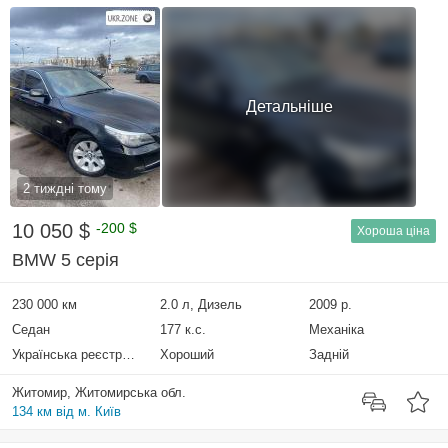
Детальніше
2 тиждні тому
10 050 $
-200 $
Хороша ціна
BMW 5 серія
230 000 км
2.0 л, Дизель
2009 р.
Седан
177 к.с.
Механіка
Українська реєстрація
Хороший
Задній
Житомир, Житомирська обл.
134 км від м. Київ