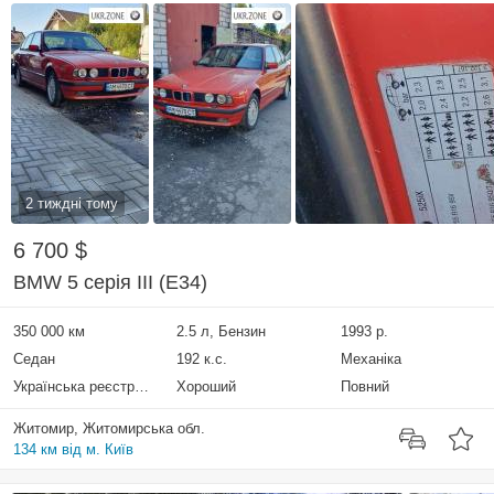
2 тиждні тому
6 700 $
BMW 5 серія III (E34)
350 000 км
2.5 л, Бензин
1993 р.
Седан
192 к.с.
Механіка
Українська реєстрація
Хороший
Повний
Житомир, Житомирська обл.
134 км від м. Київ