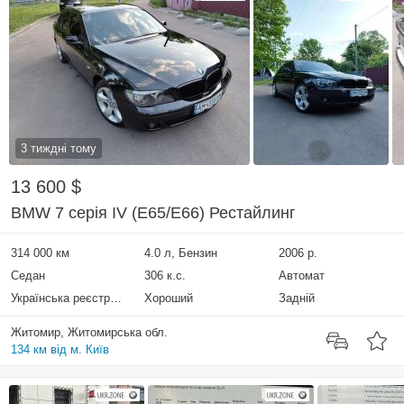
3 тиждні тому
13 600 $
BMW 7 серія IV (E65/E66) Рестайлинг
314 000 км
4.0 л, Бензин
2006 р.
Седан
306 к.с.
Автомат
Українська реєстрація
Хороший
Задній
Житомир, Житомирська обл.
134 км від м. Київ