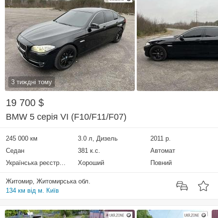
3 тиждні тому
19 700 $
BMW 5 серія VI (F10/F11/F07)
245 000 км
3.0 л, Дизель
2011 р.
Седан
381 к.с.
Автомат
Українська реєстрація
Хороший
Повний
Житомир, Житомирська обл.
134 км від м. Київ