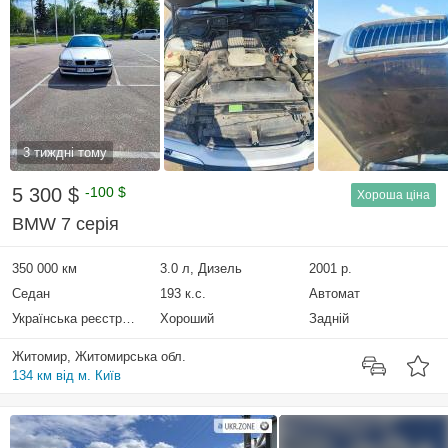
3 тиждні тому
5 300 $
-100 $
Хороша ціна
BMW 7 серія
350 000 км
3.0 л, Дизель
2001 р.
Седан
193 к.с.
Автомат
Українська реєстрація
Хороший
Задній
Житомир, Житомирська обл.
134 км від м. Київ