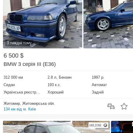
3 тиждні тому
6 500 $
BMW 3 серія III (E36)
312 000 км
2.8 л, Бензин
1997 р.
Седан
193 к.с.
Автомат
Українська реєстрація
Хороший
Задній
Житомир, Житомирська обл.
134 км від м. Київ