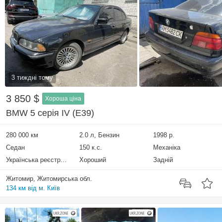
3 тиждні тому
3 850 $
Хороша ціна
BMW 5 серія IV (E39)
280 000 км
2.0 л, Бензин
1998 р.
Седан
150 к.с.
Механіка
Українська реєстрація
Хороший
Задній
Житомир, Житомирська обл.
134 км від м. Київ