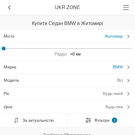
UKR.ZONE
Купити Седан BMW в Житомирі
Місто
Житомир
Радіус
+0 км
Марка
BMW
Модель
Всі
Рік
Будь-який
Ціна
Будь-яка
За актуальністю
Фільтри
1