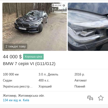
2 тиждні тому
44 000 $
Хороша ціна
BMW 7 серія VI (G11/G12)
100 000 км
3.0 л, Дизель
2016 р.
Седан
400 к.с.
Автомат
Українська реєстрація
Хороший
Повний
Житомир, Житомирська обл.
134 км від м. Київ