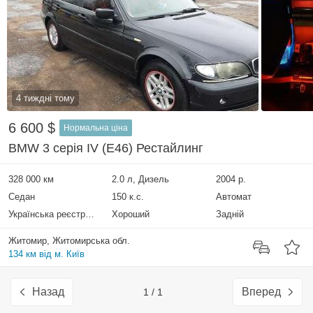
4 тиждні тому
6 600 $
Нормальна ціна
BMW 3 серія IV (E46) Рестайлинг
328 000 км
2.0 л, Дизель
2004 р.
Седан
150 к.с.
Автомат
Українська реєстрація
Хороший
Задній
Житомир, Житомирська обл.
134 км від м. Київ
Назад
Вперед
1 / 1