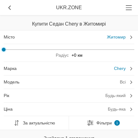
UKR.ZONE
Купити Седан Chery в Житомирі
Місто
Житомир
Радіус
+0 км
Марка
Chery
Модель
Всі
Рік
Будь-який
Ціна
Будь-яка
За актуальністю
Фільтри
1