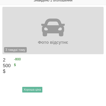
Знайдено 1 оголошення
Фото відсутнє
3 тиждні тому
2
-800
500
$
$
Хороша ціна