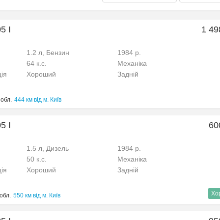
5 I
1 49
1.2 л, Бензин
1984 р.
64 к.с.
Механіка
ція
Хороший
Задній
 обл.
444 км від м. Київ
5 I
60
1.5 л, Дизель
1984 р.
50 к.с.
Механіка
ція
Хороший
Задній
Хо
обл.
550 км від м. Київ