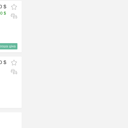
0 $
50 $
роша ціна
0 $