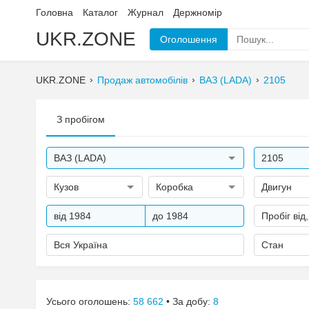
Головна
Каталог
Журнал
Держномір
UKR.ZONE
Оголошення
UKR.ZONE
Продаж автомобілів
ВАЗ (LADA)
2105
З пробігом
ВАЗ (LADA)
2105
Кузов
Коробка
Двигун
від 1984
до 1984
Пробіг від
Вся Україна
Стан
Усього оголошень:
58 662
• За добу:
8