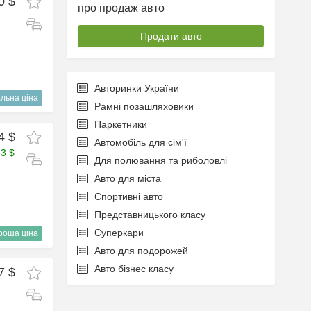
0 $
про продаж авто
Продати авто
Авторинки України
льна ціна
Рамні позашляховики
Паркетники
4 $
Автомобіль для сім'ї
73 $
Для полювання та риболовлі
Авто для міста
Спортивні авто
Представницького класу
Суперкари
роша ціна
Авто для подорожей
Авто бізнес класу
7 $