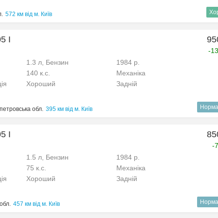
Хо
л.
572 км від м. Київ
5 I
95
-1
1.3 л, Бензин
1984 р.
140 к.с.
Механіка
ція
Хороший
Задній
Норма
петровська обл.
395 км від м. Київ
5 I
85
-
1.5 л, Бензин
1984 р.
75 к.с.
Механіка
ція
Хороший
Задній
Норма
обл.
457 км від м. Київ