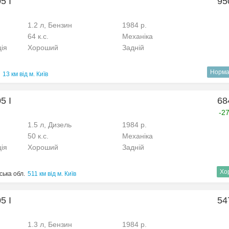
5 I
95
1.2 л, Бензин
1984 р.
64 к.с.
Механіка
ція
Хороший
Задній
Норма
13 км від м. Київ
5 I
68
-2
1.5 л, Дизель
1984 р.
50 к.с.
Механіка
ція
Хороший
Задній
Хо
ька обл.
511 км від м. Київ
5 I
54
1.3 л, Бензин
1984 р.