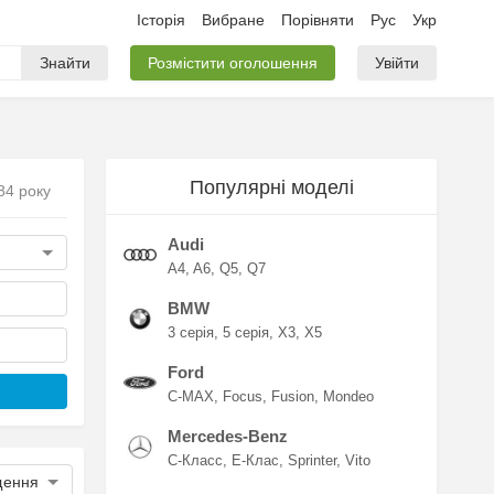
Історія
Вибране
Порівняти
Рус
Укр
Знайти
Розмістити оголошення
Увійти
Популярні моделі
84 року
Audi
A4
A6
Q5
Q7
BMW
3 серія
5 серія
X3
X5
Ford
C-MAX
Focus
Fusion
Mondeo
Mercedes-Benz
C-Класс
E-Клас
Sprinter
Vito
щення