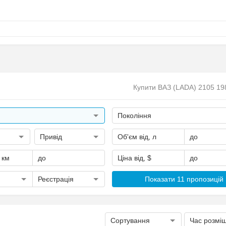
Купити ВАЗ (LADA) 2105 19
Покоління
Привід
Об'єм від, л
до
, км
до
Ціна від, $
до
Реєстрація
Показати 11 пропозицій
Сортування
Час розмі