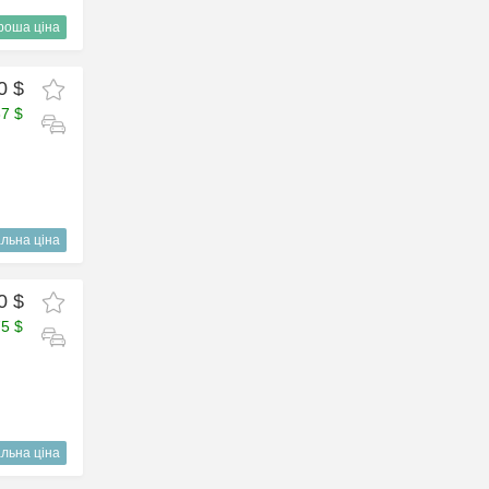
роша ціна
0 $
37 $
льна ціна
0 $
75 $
льна ціна