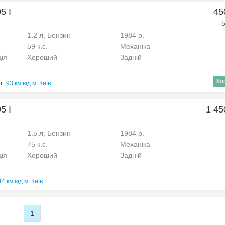
5 I
45
-
1.2 л, Бензин
1984 р.
59 к.с.
Механіка
ція
Хороший
Задній
Хо
л.
93 км від м. Київ
5 I
1 45
1.5 л, Бензин
1984 р.
75 к.с.
Механіка
ція
Хороший
Задній
4 км від м. Київ
1