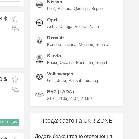
Nissan
Leaf
Primera
Qashqai
Rogue
8 $
Opel
Astra
Omega
Vectra
Zafira
Renault
Kangoo
Laguna
Megane
Scenic
Skoda
Fabia
Octavia
Roomster
Superb
Volkswagen
0 $
Golf
Jetta
Passat
Touareg
ВАЗ (LADA)
2101
2106
2107
21099
Продаж авто на UKR.ZONE
роша ціна
Додати безкоштовне оголошення