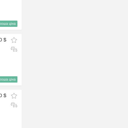
роша ціна
0 $
роша ціна
0 $