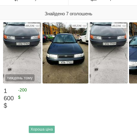
Знайдено 7 оголошень
тиждень тому
1
-200
600
$
$
Хороша ціна