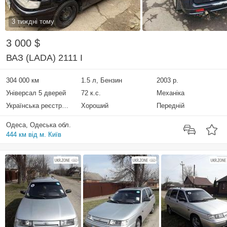
3 тиждні тому
3 000 $
ВАЗ (LADA) 2111 I
304 000 км
1.5 л, Бензин
2003 р.
Універсал 5 дверей
72 к.с.
Механіка
Українська реєстрація
Хороший
Передній
Одеса, Одеська обл.
444 км від м. Київ