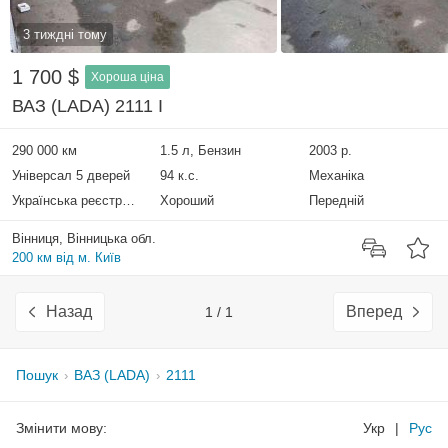
3 тиждні тому
1 700 $
Хороша ціна
ВАЗ (LADA) 2111 I
290 000 км
1.5 л, Бензин
2003 р.
Універсал 5 дверей
94 к.с.
Механіка
Українська реєстрація
Хороший
Передній
Вінниця, Вінницька обл.
200 км від м. Київ
Назад
Вперед
1 / 1
Пошук
ВАЗ (LADA)
2111
Змінити мову:
Укр
|
Рус