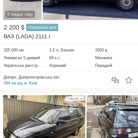
3 тиждні тому
2 200 $
Нормальна ціна
ВАЗ (LADA) 2111 I
325 000 км
1.5 л, Бензин
2003 р.
Універсал 5 дверей
94 к.с.
Механіка
Українська реєстрація
Хороший
Передній
Дніпро, Дніпропетровська обл.
394 км від м. Київ