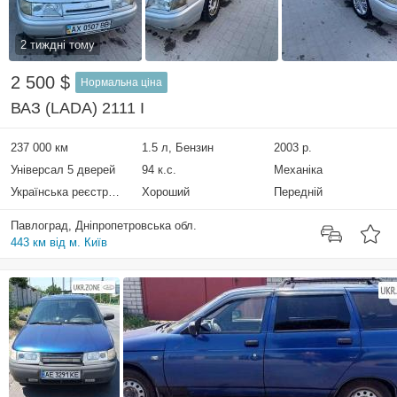
2 тиждні тому
2 500 $
Нормальна ціна
ВАЗ (LADA) 2111 I
237 000 км
1.5 л, Бензин
2003 р.
Універсал 5 дверей
94 к.с.
Механіка
Українська реєстрація
Хороший
Передній
Павлоград, Дніпропетровська обл.
443 км від м. Київ