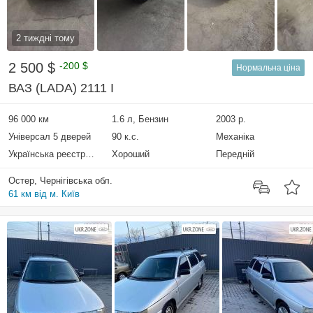
2 тиждні тому
2 500 $
-200 $
Нормальна ціна
ВАЗ (LADA) 2111 I
96 000 км
1.6 л, Бензин
2003 р.
Універсал 5 дверей
90 к.с.
Механіка
Українська реєстрація
Хороший
Передній
Остер, Чернігівська обл.
61 км від м. Київ