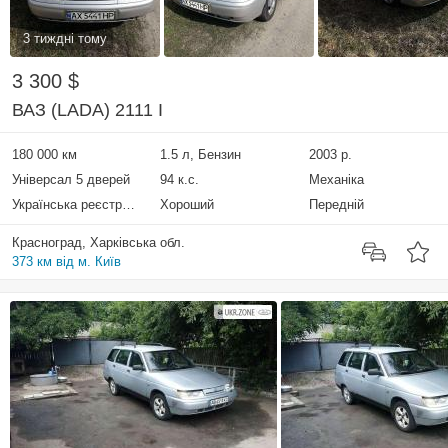
3 тиждні тому
3 300 $
ВАЗ (LADA) 2111 I
180 000 км
1.5 л, Бензин
2003 р.
Універсал 5 дверей
94 к.с.
Механіка
Українська реєстрація
Хороший
Передній
Красноград, Харківська обл.
373 км від м. Київ