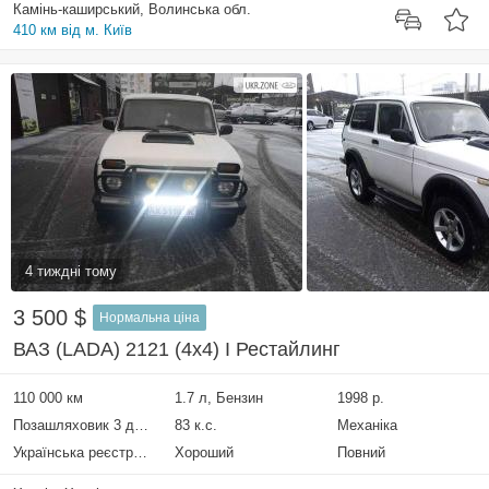
Камінь-каширський, Волинська обл.
410 км від м. Київ
4 тиждні тому
3 500 $
Нормальна ціна
ВАЗ (LADA) 2121 (4x4) I Рестайлинг
110 000 км
1.7 л, Бензин
1998 р.
Позашляховик 3 двері
83 к.с.
Механіка
Українська реєстрація
Хороший
Повний