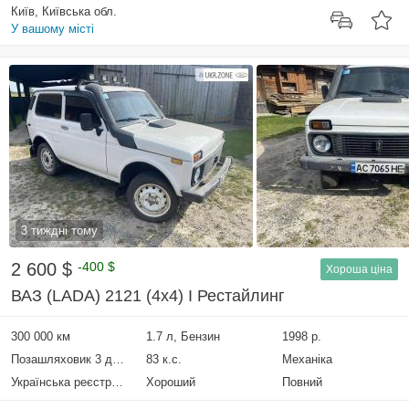
Київ, Київська обл.
У вашому місті
3 тиждні тому
2 600 $
-400 $
Хороша ціна
ВАЗ (LADA) 2121 (4x4) I Рестайлинг
300 000 км
1.7 л, Бензин
1998 р.
Позашляховик 3 двері
83 к.с.
Механіка
Українська реєстрація
Хороший
Повний