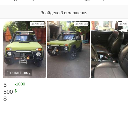
Знайдено 3 оголошення
2 тиждні тому
5
-1000
500
$
$