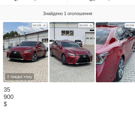
Знайдено 1 оголошення
2 тиждні тому
35
900
$