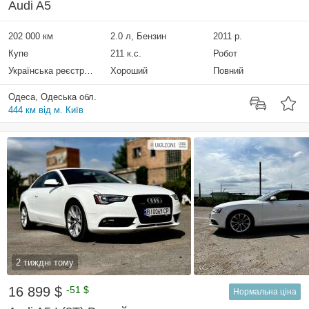
Audi A5
202 000 км
2.0 л, Бензин
2011 р.
Купе
211 к.с.
Робот
Українська реєстрація
Хороший
Повний
Одеса, Одеська обл.
444 км від м. Київ
2 тиждні тому
16 899 $
-51 $
Нормальна ціна