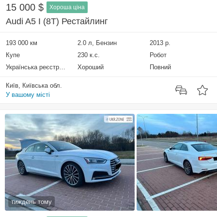
15 000 $
Хороша ціна
Audi A5 I (8T) Рестайлинг
193 000 км
2.0 л, Бензин
2013 р.
Купе
230 к.с.
Робот
Українська реєстрація
Хороший
Повний
Київ, Київська обл.
У вашому місті
тиждень тому