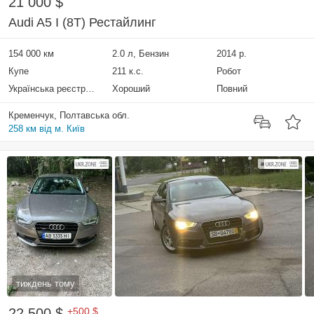
21 000 $
Audi A5 I (8T) Рестайлинг
154 000 км
2.0 л, Бензин
2014 р.
Купе
211 к.с.
Робот
Українська реєстрація
Хороший
Повний
Кременчук, Полтавська обл.
258 км від м. Київ
тиждень тому
22 500 $
+500 $