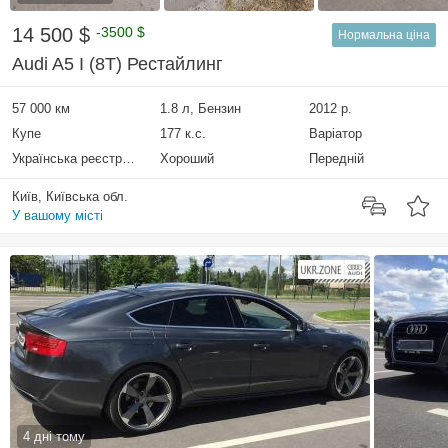
14 500 $
-3500 $
Нормальна ціна
Audi A5 I (8T) Рестайлинг
57 000 км
1.8 л, Бензин
2012 р.
Купе
177 к.с.
Варіатор
Українська реєстрація
Хороший
Передній
Київ, Київська обл.
У вашому місті
4 дні тому