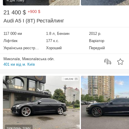
4 дні тому
21 400 $
+900 $
Audi A5 I (8T) Рестайлинг
117 000 км
1.8 л, Бензин
2012 р.
Ліфтбек
177 к.с.
Варіатор
Українська реєстрація
Хороший
Передній
Миколаїв, Миколаївська обл.
401 км від м. Київ
5
тиждень тому