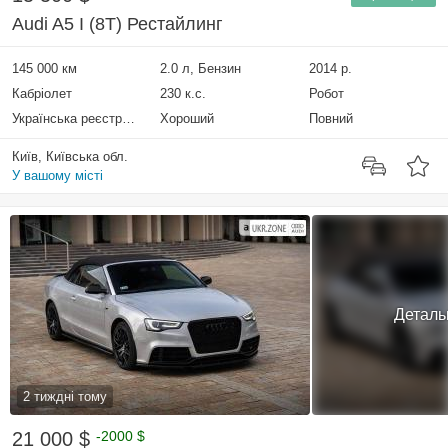
Audi A5 I (8T) Рестайлинг
145 000 км
2.0 л, Бензин
2014 р.
Кабріолет
230 к.с.
Робот
Українська реєстрація
Хороший
Повний
Київ, Київська обл.
У вашому місті
Деталь
2 тиждні тому
21 000 $
-2000 $