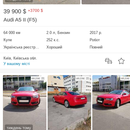
39 900 $
+3700 $
Audi A5 II (F5)
64 000 км
2.0 л, Бензин
2017 р.
Купе
252 к.с.
Робот
Українська реєстрація
Хороший
Повний
Київ, Київська обл.
У вашому місті
5
тиждень тому