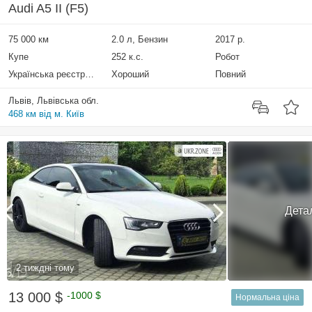
Audi A5 II (F5)
75 000 км
2.0 л, Бензин
2017 р.
Купе
252 к.с.
Робот
Українська реєстрація
Хороший
Повний
Львів, Львівська обл.
468 км від м. Київ
Дета
2 тиждні тому
13 000 $
-1000 $
Нормальна ціна