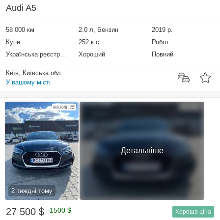
Audi A5
58 000 км
2.0 л, Бензин
2019 р.
Купе
252 к.с.
Робот
Українська реєстрація
Хороший
Повний
Київ, Київська обл.
У вашому місті
Детальніше
2 тиждні тому
27 500 $
-1500 $
Хороша ціна