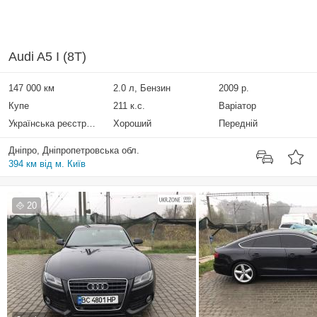
Audi A5 I (8T)
147 000 км
2.0 л, Бензин
2009 р.
Купе
211 к.с.
Варіатор
Українська реєстрація
Хороший
Передній
Дніпро, Дніпропетровська обл.
394 км від м. Київ
20