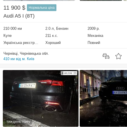
11 900 $
Нормальна ціна
Audi A5 I (8T)
210 000 км
2.0 л, Бензин
2009 р.
Купе
211 к.с.
Механіка
Українська реєстрація
Хороший
Повний
Чернівці, Чернівецька обл.
410 км від м. Київ
тиждень тому