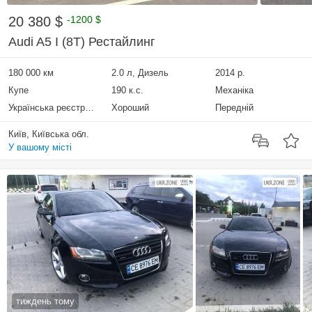
20 380 $
-1200 $
Audi A5 I (8T) Рестайлинг
180 000 км
2.0 л, Дизель
2014 р.
Купе
190 к.с.
Механіка
Українська реєстрація
Хороший
Передній
Київ, Київська обл.
У вашому місті
тиждень тому