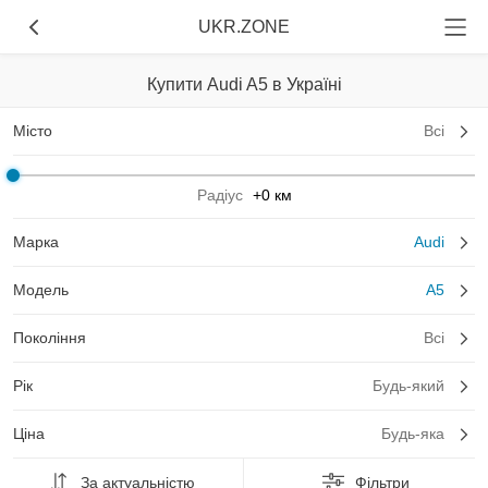
UKR.ZONE
Купити Audi A5 в Україні
Місто
Всі
Радіус
+0 км
Марка
Audi
Модель
A5
Покоління
Всі
Рік
Будь-який
Ціна
Будь-яка
За актуальністю
Фільтри