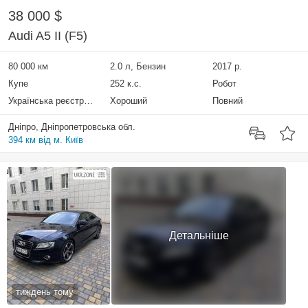
38 000 $
Audi A5 II (F5)
80 000 км
2.0 л, Бензин
2017 р.
Купе
252 к.с.
Робот
Українська реєстрація
Хороший
Повний
Дніпро, Дніпропетровська обл.
394 км від м. Київ
Детальніше
тиждень тому