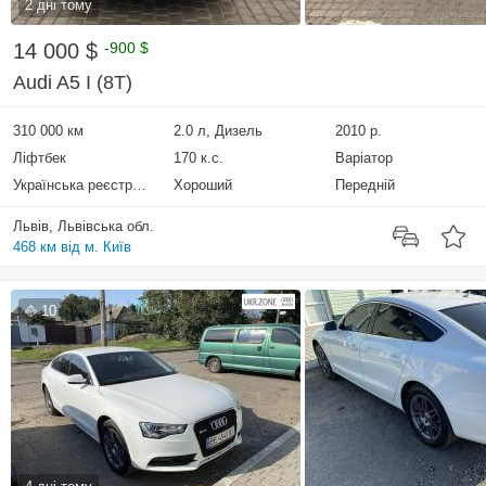
2 дні тому
14 000 $
-900 $
Audi A5 I (8T)
310 000 км
2.0 л, Дизель
2010 р.
Ліфтбек
170 к.с.
Варіатор
Українська реєстрація
Хороший
Передній
Львів, Львівська обл.
468 км від м. Київ
10