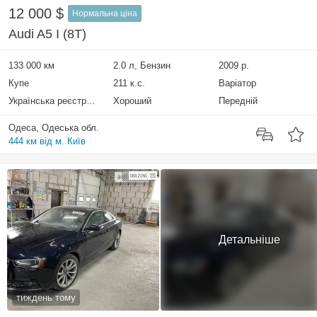
12 000 $
Нормальна ціна
Audi A5 I (8T)
133 000 км
2.0 л, Бензин
2009 р.
Купе
211 к.с.
Варіатор
Українська реєстрація
Хороший
Передній
Одеса, Одеська обл.
444 км від м. Київ
Детальніше
тиждень тому