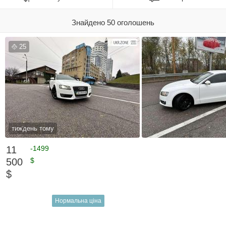
Знайдено 50 оголошень
25
тиждень тому
11
-1499
500
$
$
Нормальна ціна