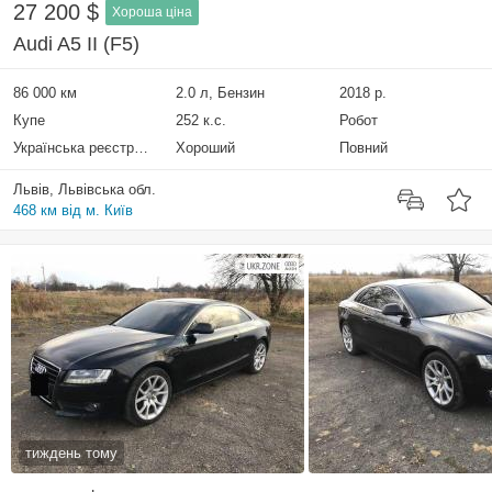
27 200 $
Хороша ціна
Audi A5 II (F5)
86 000 км
2.0 л, Бензин
2018 р.
Купе
252 к.с.
Робот
Українська реєстрація
Хороший
Повний
Львів, Львівська обл.
468 км від м. Київ
тиждень тому