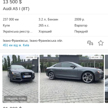
13 500 $
Audi A5 I (8T)
237 000 км
3.2 л, Бензин
2009 р.
Купе
265 к.с.
Варіатор
Українська реєстрація
Хороший
Передній
Івано-Франківськ, Івано-Франківська обл.
451 км від м. Київ
тиждень тому