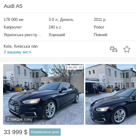
Audi A5
178 000 км
3.0 л, Дизель
2011 р.
Кабріолет
240 к.с.
Робот
Українська реєстрація
Хороший
Повний
Київ, Київська обл.
У вашому місті
2 тиждні тому
33 999 $
Нормальна ціна