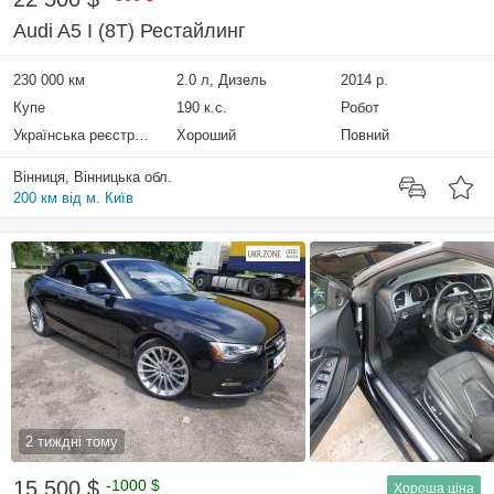
Audi A5 I (8T) Рестайлинг
230 000 км
2.0 л, Дизель
2014 р.
Купе
190 к.с.
Робот
Українська реєстрація
Хороший
Повний
Вінниця, Вінницька обл.
200 км від м. Київ
2 тиждні тому
15 500 $
-1000 $
Хороша ціна