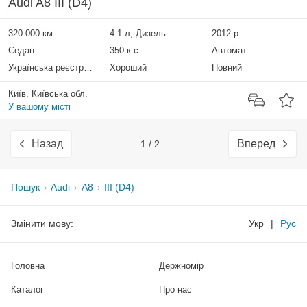
Audi A8 III (D4)
320 000 км
4.1 л, Дизель
2012 р.
Седан
350 к.с.
Автомат
Українська реєстрація
Хороший
Повний
Київ, Київська обл.
У вашому місті
Назад
Вперед
1 / 2
Пошук
Audi
A8
III (D4)
Змінити мову:
Укр
|
Рус
Головна
Держномір
Каталог
Про нас