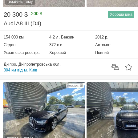
тиждень тому
20 300 $
-200 $
Хороша ціна
Audi A8 III (D4)
154 000 км
4.2 л, Бензин
2012 р.
Седан
372 к.с.
Автомат
Українська реєстрація
Хороший
Повний
Дніпро, Дніпропетровська обл.
394 км від м. Київ