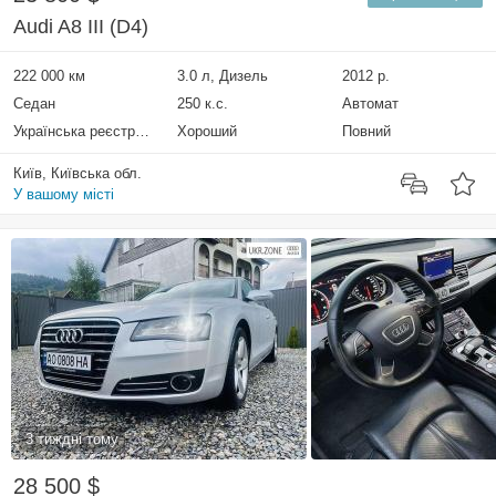
Audi A8 III (D4)
222 000 км
3.0 л, Дизель
2012 р.
Седан
250 к.с.
Автомат
Українська реєстрація
Хороший
Повний
Київ, Київська обл.
У вашому місті
3 тиждні тому
28 500 $