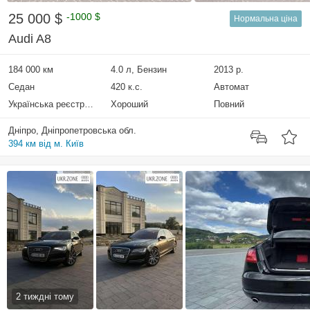
25 000 $
-1000 $
Нормальна ціна
Audi A8
184 000 км
4.0 л, Бензин
2013 р.
Седан
420 к.с.
Автомат
Українська реєстрація
Хороший
Повний
Дніпро, Дніпропетровська обл.
394 км від м. Київ
2 тиждні тому