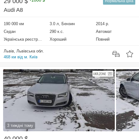
29 000 $
-1000 $
Нормальна ціна
Audi A8
190 000 км
3.0 л, Бензин
2014 р.
Седан
290 к.с.
Автомат
Українська реєстрація
Хороший
Повний
Львів, Львівська обл.
468 км від м. Київ
3 тиждні тому
40 000 $