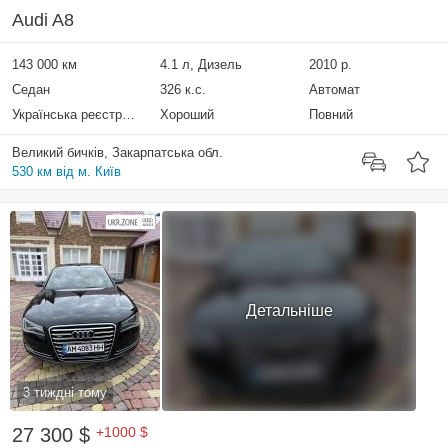
Audi A8
143 000 км
4.1 л, Дизель
2010 р.
Седан
326 к.с.
Автомат
Українська реєстрація
Хороший
Повний
Великий бичків, Закарпатська обл.
530 км від м. Київ
Детальніше
3 тиждні тому
27 300 $
+1000 $