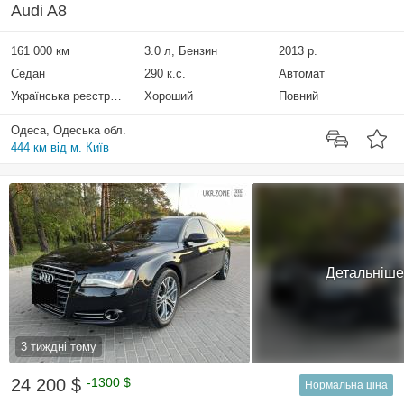
Audi A8
161 000 км
3.0 л, Бензин
2013 р.
Седан
290 к.с.
Автомат
Українська реєстрація
Хороший
Повний
Одеса, Одеська обл.
444 км від м. Київ
Детальніше
3 тиждні тому
24 200 $
-1300 $
Нормальна ціна