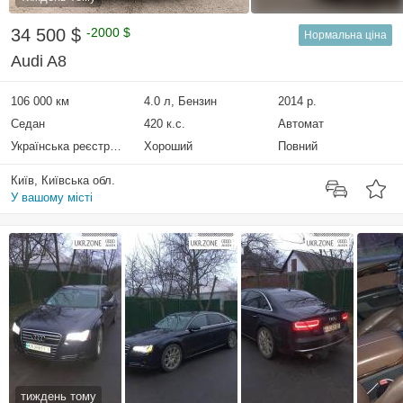
34 500 $
-2000 $
Нормальна ціна
Audi A8
106 000 км
4.0 л, Бензин
2014 р.
Седан
420 к.с.
Автомат
Українська реєстрація
Хороший
Повний
Київ, Київська обл.
У вашому місті
тиждень тому