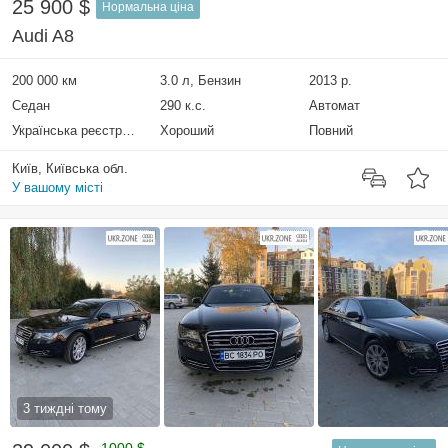
25 900 $
Нормальна ціна
Audi A8
200 000 км
3.0 л, Бензин
2013 р.
Седан
290 к.с.
Автомат
Українська реєстрація
Хороший
Повний
Київ, Київська обл.
У вашому місті
3 тиждні тому