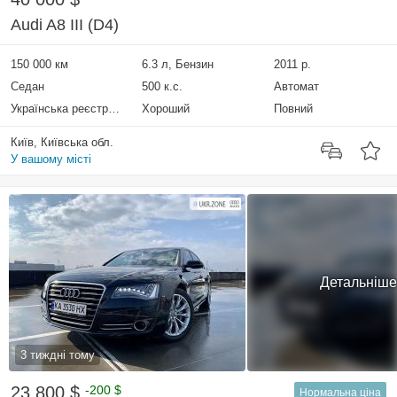
Audi A8 III (D4)
150 000 км
6.3 л, Бензин
2011 р.
Седан
500 к.с.
Автомат
Українська реєстрація
Хороший
Повний
Київ, Київська обл.
У вашому місті
Детальніше
3 тиждні тому
23 800 $
-200 $
Нормальна ціна