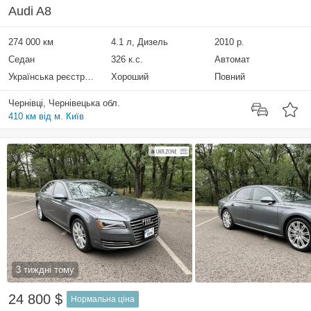
Audi A8
274 000 км
4.1 л, Дизель
2010 р.
Седан
326 к.с.
Автомат
Українська реєстрація
Хороший
Повний
Чернівці, Чернівецька обл.
410 км від м. Київ
3 тиждні тому
24 800 $
Нормальна ціна