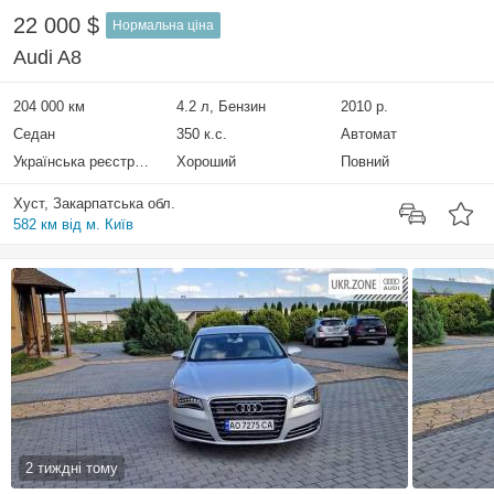
22 000 $
Нормальна ціна
Audi A8
204 000 км
4.2 л, Бензин
2010 р.
Седан
350 к.с.
Автомат
Українська реєстрація
Хороший
Повний
Хуст, Закарпатська обл.
582 км від м. Київ
2 тиждні тому