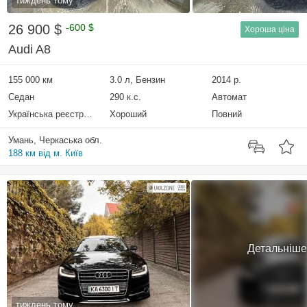
тиждень тому
26 900 $
-600 $
Хороша ціна
Audi A8
155 000 км
3.0 л, Бензин
2014 р.
Седан
290 к.с.
Автомат
Українська реєстрація
Хороший
Повний
Умань, Черкаська обл.
188 км від м. Київ
Детальніше
тиждень тому