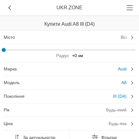
UKR.ZONE
Купити Audi A8 III (D4)
Місто
Всі
Радіус
+0 км
Марка
Audi
Модель
A8
Покоління
III (D4)
Рік
Будь-який
Ціна
Будь-яка
За актуальністю
Фільтри