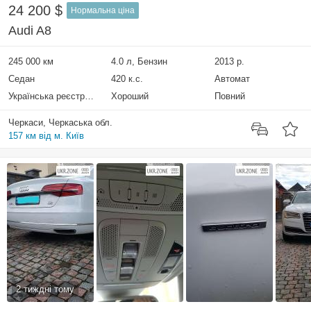
24 200 $
Нормальна ціна
Audi A8
245 000 км
4.0 л, Бензин
2013 р.
Седан
420 к.с.
Автомат
Українська реєстрація
Хороший
Повний
Черкаси, Черкаська обл.
157 км від м. Київ
2 тиждні тому