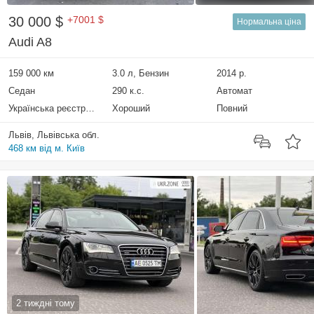
30 000 $
+7001 $
Нормальна ціна
Audi A8
159 000 км
3.0 л, Бензин
2014 р.
Седан
290 к.с.
Автомат
Українська реєстрація
Хороший
Повний
Львів, Львівська обл.
468 км від м. Київ
2 тиждні тому