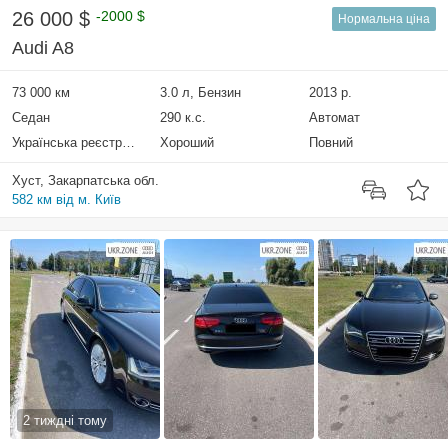
26 000 $
-2000 $
Нормальна ціна
Audi A8
73 000 км
3.0 л, Бензин
2013 р.
Седан
290 к.с.
Автомат
Українська реєстрація
Хороший
Повний
Хуст, Закарпатська обл.
582 км від м. Київ
2 тиждні тому