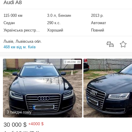
Audi A8
115 000 км
3.0 л, Бензин
2013 р.
Седан
290 к.с.
Автомат
Українська реєстрація
Хороший
Повний
Львів, Львівська обл.
468 км від м. Київ
3 тиждні тому
30 000 $
+4000 $