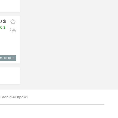
0 $
00 $
изька ціна
і мобільні проксі