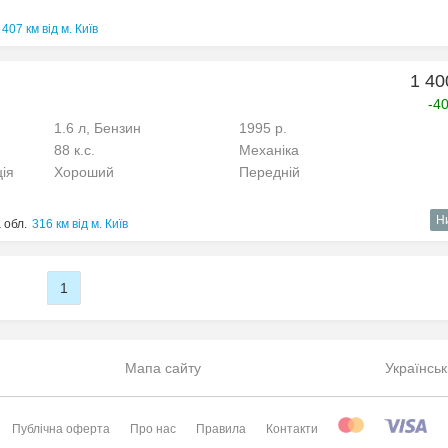
407 км від м. Київ
1 40
-4
1.6 л, Бензин
1995 р.
88 к.с.
Механіка
ція
Хороший
Передній
Н
 обл.
316 км від м. Київ
1
Мапа сайту
Українськ
Публічна оферта
Про нас
Правила
Контакти