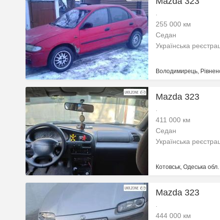
Mazda 323
.
255 000 км
Седан
Українська реєстра
Володимирець, Рівненс
Mazda 323
.
411 000 км
Седан
Українська реєстра
Котовськ, Одеська обл.
Mazda 323
.
444 000 км