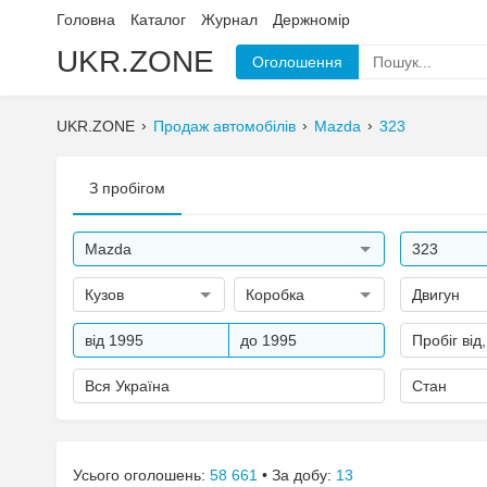
Головна
Каталог
Журнал
Держномір
UKR.ZONE
Оголошення
UKR.ZONE
Продаж автомобілів
Mazda
323
З пробігом
Mazda
323
Кузов
Коробка
Двигун
від 1995
до 1995
Пробіг від
Вся Україна
Стан
Усього оголошень:
58 661
• За добу:
13