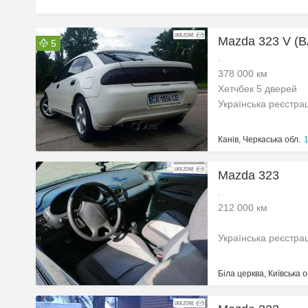
Mazda 323 V (B
5
.
378 000 км
Хетчбек 5 дверей
Українська реєстра
Канів, Черкаська обл.
1
Mazda 323
.
212 000 км
Українська реєстра
Біла церква, Київська о