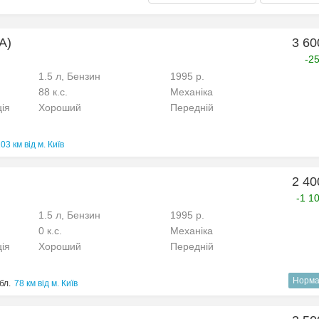
A)
3 60
-2
1.5 л, Бензин
1995 р.
88 к.с.
Механіка
ція
Хороший
Передній
03 км від м. Київ
2 40
-1 1
1.5 л, Бензин
1995 р.
0 к.с.
Механіка
ція
Хороший
Передній
Норма
бл.
78 км від м. Київ