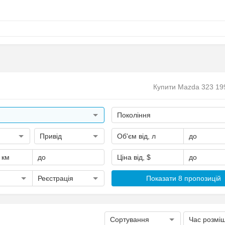
Купити Mazda 323 19
Покоління
Привід
Об'єм від, л
до
, км
до
Ціна від, $
до
Реєстрація
Показати 8 пропозицій
Сортування
Час розмі