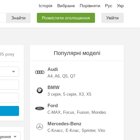
Історія
Вибране
Порівняти
Рус
Укр
Знайти
Розмістити оголошення
Увійти
Популярні моделі
95 року
Audi
A4
A6
Q5
Q7
BMW
3 серія
5 серія
X3
X5
Ford
C-MAX
Focus
Fusion
Mondeo
Mercedes-Benz
C-Класс
E-Клас
Sprinter
Vito
щення