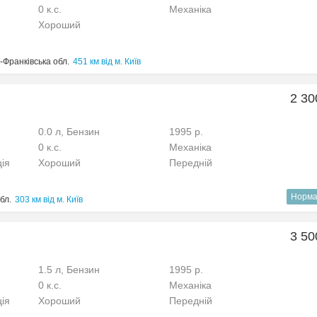
0 к.с.
Механіка
Хороший
о-Франківська обл.
451 км від м. Київ
2 30
0.0 л, Бензин
1995 р.
0 к.с.
Механіка
ція
Хороший
Передній
Норма
бл.
303 км від м. Київ
3 50
1.5 л, Бензин
1995 р.
0 к.с.
Механіка
ція
Хороший
Передній