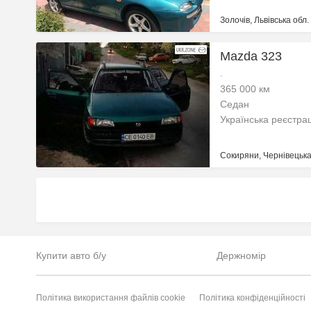
Золочів, Львівська обл.
Mazda 323
.
365 000 км
Седан
Українська реєстра
Сокиряни, Чернівецька
Купити авто б/у
Держномір
Політика використання файлів cookie
Політика конфіденційності