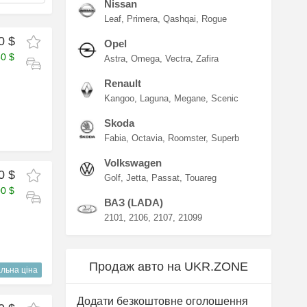
Nissan
Leaf
Primera
Qashqai
Rogue
0 $
Opel
50 $
Astra
Omega
Vectra
Zafira
Renault
Kangoo
Laguna
Megane
Scenic
Skoda
Fabia
Octavia
Roomster
Superb
Volkswagen
0 $
Golf
Jetta
Passat
Touareg
00 $
ВАЗ (LADA)
2101
2106
2107
21099
Продаж авто на UKR.ZONE
льна ціна
Додати безкоштовне оголошення