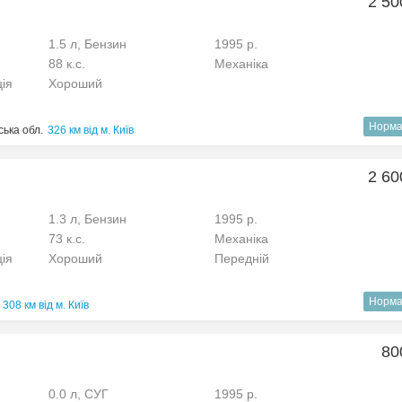
2 50
1.5 л, Бензин
1995 р.
88 к.с.
Механіка
ція
Хороший
Норма
ька обл.
326 км від м. Київ
2 60
1.3 л, Бензин
1995 р.
73 к.с.
Механіка
ція
Хороший
Передній
Норма
308 км від м. Київ
80
0.0 л, СУГ
1995 р.