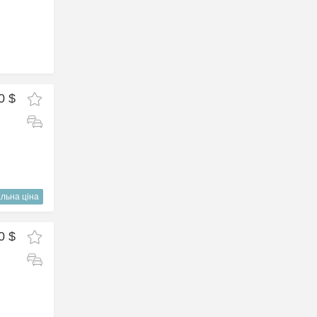
0 $
льна ціна
0 $