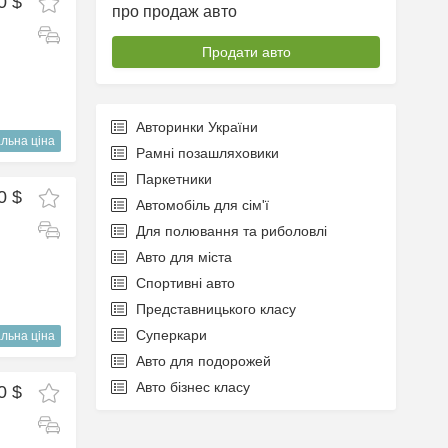
0 $
про продаж авто
Продати авто
Авторинки України
льна ціна
Рамні позашляховики
Паркетники
0 $
Автомобіль для сім'ї
Для полювання та риболовлі
Авто для міста
Спортивні авто
Представницького класу
Суперкари
льна ціна
Авто для подорожей
Авто бізнес класу
0 $