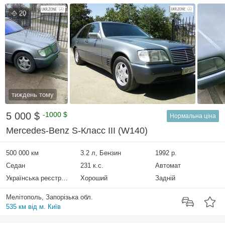
20
тиждень тому
5 000 $
-1000 $
Нормальна ціна
Mercedes-Benz S-Класс III (W140)
500 000 км
3.2 л, Бензин
1992 р.
Седан
231 к.с.
Автомат
Українська реєстрація
Хороший
Задній
Мелітополь, Запорізька обл.
535 км від м. Київ