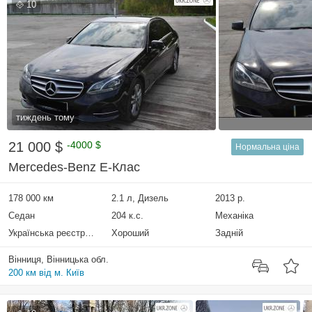
10
тиждень тому
21 000 $
-4000 $
Нормальна ціна
Mercedes-Benz E-Клас
178 000 км
2.1 л, Дизель
2013 р.
Седан
204 к.с.
Механіка
Українська реєстрація
Хороший
Задній
Вінниця, Вінницька обл.
200 км від м. Київ