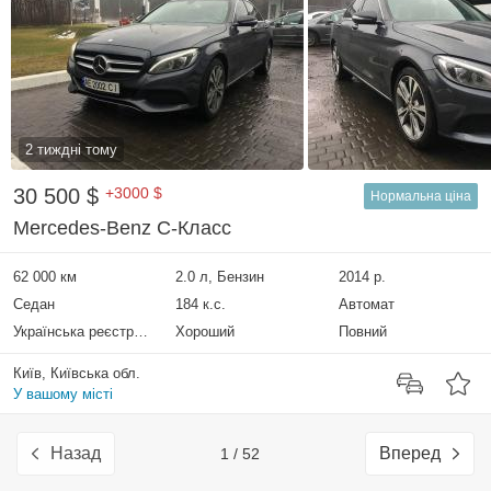
2 тиждні тому
30 500 $
+3000 $
Нормальна ціна
Mercedes-Benz C-Класс
62 000 км
2.0 л, Бензин
2014 р.
Седан
184 к.с.
Автомат
Українська реєстрація
Хороший
Повний
Київ, Київська обл.
У вашому місті
Назад
Вперед
1 / 52