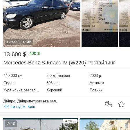
тиждень тому
13 600 $
-400 $
Mercedes-Benz S-Класс IV (W220) Рестайлинг
440 000 км
5.0 л, Бензин
2003 р.
Седан
306 к.с.
Автомат
Українська реєстрація
Хороший
Повний
Дніпро, Дніпропетровська обл.
394 км від м. Київ
10