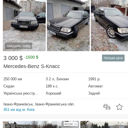
тиждень тому
3 000 $
-1500 $
Низька ціна
Mercedes-Benz S-Класс
250 000 км
3.2 л, Бензин
1991 р.
Седан
188 к.с.
Автомат
Українська реєстрація
Хороший
Задній
Івано-Франківськ, Івано-Франківська обл.
451 км від м. Київ
10