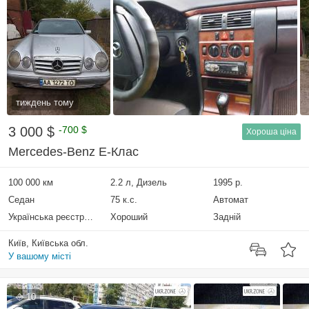
тиждень тому
3 000 $
-700 $
Хороша ціна
Mercedes-Benz E-Клас
100 000 км
2.2 л, Дизель
1995 р.
Седан
75 к.с.
Автомат
Українська реєстрація
Хороший
Задній
Київ, Київська обл.
У вашому місті
10