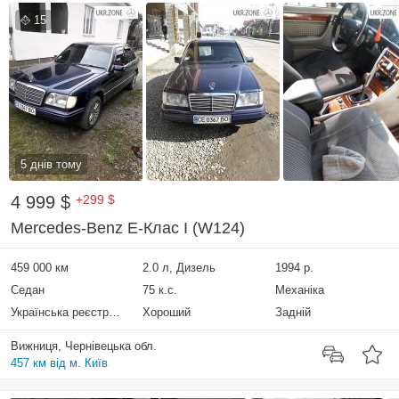
15
5 днів тому
4 999 $
+299 $
Mercedes-Benz E-Клас I (W124)
459 000 км
2.0 л, Дизель
1994 р.
Седан
75 к.с.
Механіка
Українська реєстрація
Хороший
Задній
Вижниця, Чернівецька обл.
457 км від м. Київ