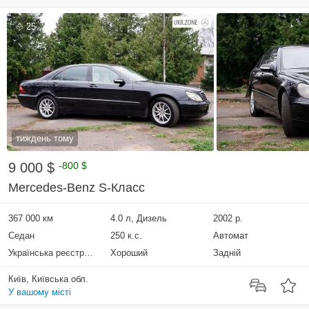
25
тиждень тому
9 000 $
-800 $
Mercedes-Benz S-Класс
367 000 км
4.0 л, Дизель
2002 р.
Седан
250 к.с.
Автомат
Українська реєстрація
Хороший
Задній
Київ, Київська обл.
У вашому місті