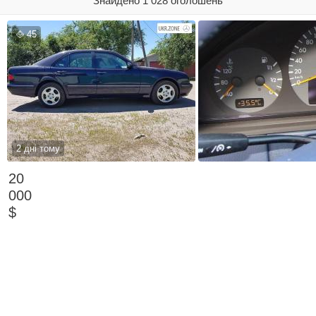
Знайдено 1 028 оголошень
45
2 дні тому
20
000
$