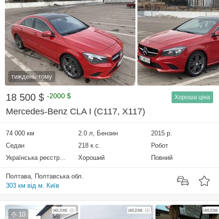
тиждень тому
18 500 $
-2000 $
Хороша ціна
Mercedes-Benz CLA I (C117, X117)
74 000 км
2.0 л, Бензин
2015 р.
Седан
218 к.с.
Робот
Українська реєстрація
Хороший
Повний
Полтава, Полтавська обл.
303 км від м. Київ
10