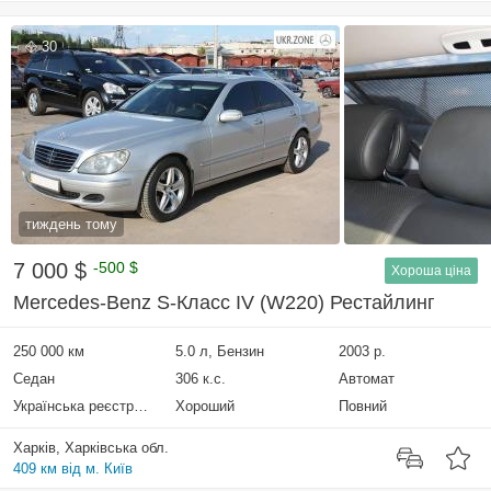
30
тиждень тому
7 000 $
-500 $
Хороша ціна
Mercedes-Benz S-Класс IV (W220) Рестайлинг
250 000 км
5.0 л, Бензин
2003 р.
Седан
306 к.с.
Автомат
Українська реєстрація
Хороший
Повний
Харків, Харківська обл.
409 км від м. Київ