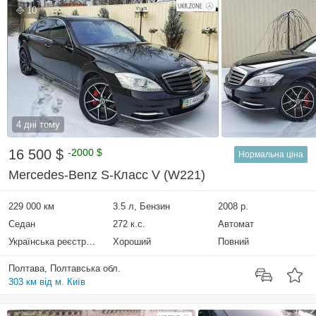
10
4 дні тому
16 500 $
-2000 $
Нормальна ціна
Mercedes-Benz S-Класс V (W221)
229 000 км
3.5 л, Бензин
2008 р.
Седан
272 к.с.
Автомат
Українська реєстрація
Хороший
Повний
Полтава, Полтавська обл.
303 км від м. Київ