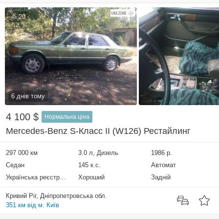
20
6 днів тому
4 100 $
Нормальна ціна
Mercedes-Benz S-Класс II (W126) Рестайлинг
297 000 км
3.0 л, Дизель
1986 р.
Седан
145 к.с.
Автомат
Українська реєстрація
Хороший
Задній
Кривий Ріг, Дніпропетровська обл.
351 км від м. Київ