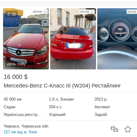
35
день тому
16 000 $
Mercedes-Benz C-Класс III (W204) Рестайлинг
45 000 км
1.8 л, Бензин
2013 р.
Седан
204 к.с.
Автомат
Українська реєстрація
Хороший
Задній
Черкаси, Черкаська обл.
157 км від м. Київ