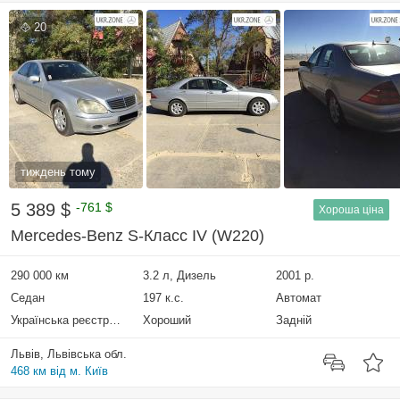
20
тиждень тому
5 389 $
-761 $
Хороша ціна
Mercedes-Benz S-Класс IV (W220)
290 000 км
3.2 л, Дизель
2001 р.
Седан
197 к.с.
Автомат
Українська реєстрація
Хороший
Задній
Львів, Львівська обл.
468 км від м. Київ