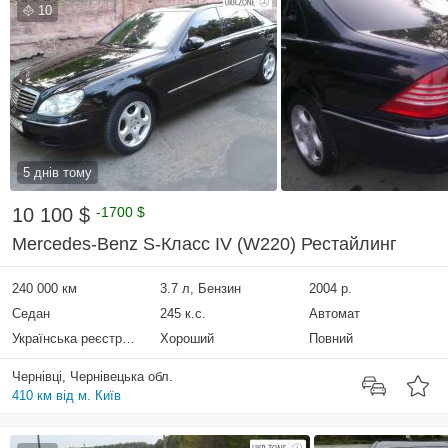
10
5 днів тому
10 100 $
-1700 $
Mercedes-Benz S-Класс IV (W220) Рестайлинг
240 000 км
3.7 л, Бензин
2004 р.
Седан
245 к.с.
Автомат
Українська реєстрація
Хороший
Повний
Чернівці, Чернівецька обл.
410 км від м. Київ