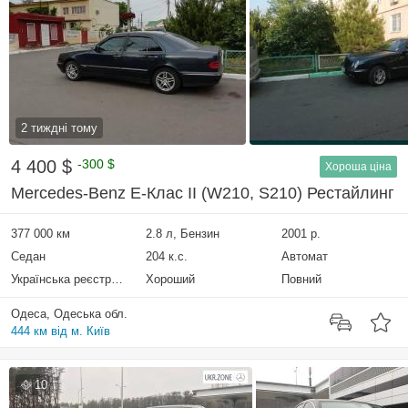
2 тиждні тому
4 400 $
-300 $
Хороша ціна
Mercedes-Benz E-Клас II (W210, S210) Рестайлинг
377 000 км
2.8 л, Бензин
2001 р.
Седан
204 к.с.
Автомат
Українська реєстрація
Хороший
Повний
Одеса, Одеська обл.
444 км від м. Київ
10