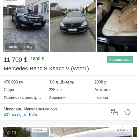
тиждень тому
11 700 $
-1800 $
Хороша ціна
Mercedes-Benz S-Класс V (W221)
470 000 км
3.0 л, Дизель
2008 р.
Седан
235 к.с.
Автомат
Українська реєстрація
Хороший
Повний
Миколаїв, Миколаївська обл.
401 км від м. Київ
10