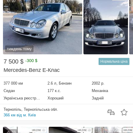
10
тиждень тому
7 500 $
-300 $
Нормальна ціна
Mercedes-Benz E-Клас
377 000 км
2.6 л, Бензин
2002 р.
Седан
177 к.с.
Механіка
Українська реєстрація
Хороший
Задній
Тернопіль, Тернопільська обл.
366 км від м. Київ
10