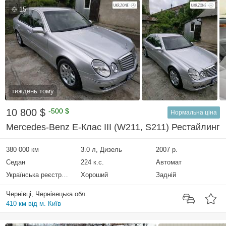
15
тиждень тому
10 800 $
-500 $
Нормальна ціна
Mercedes-Benz E-Клас III (W211, S211) Рестайлинг
380 000 км
3.0 л, Дизель
2007 р.
Седан
224 к.с.
Автомат
Українська реєстрація
Хороший
Задній
Чернівці, Чернівецька обл.
410 км від м. Київ