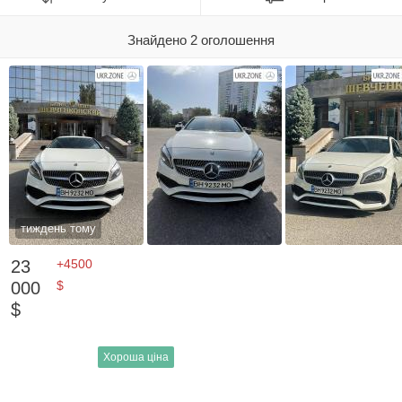
Знайдено 2 оголошення
тиждень тому
23
+4500
000
$
$
Хороша ціна