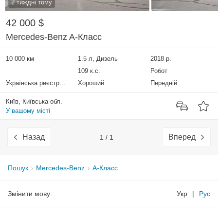
2 тиждні тому
42 000 $
Mercedes-Benz A-Класс
10 000 км
1.5 л, Дизель
2018 р.
109 к.с.
Робот
Українська реєстрація
Хороший
Передній
Київ, Київська обл.
У вашому місті
Назад
Вперед
1 / 1
Пошук
Mercedes-Benz
A-Класс
Змінити мову:
Укр
|
Рус