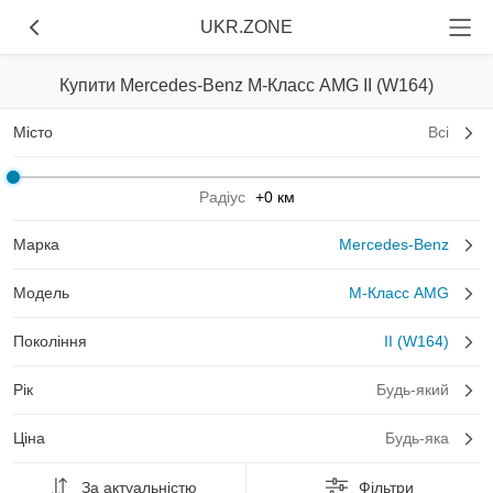
UKR.ZONE
Купити Mercedes-Benz M-Класс AMG II (W164)
Місто
Всі
Радіус
+0 км
Марка
Mercedes-Benz
Модель
M-Класс AMG
Покоління
II (W164)
Рік
Будь-який
Ціна
Будь-яка
За актуальністю
Фільтри