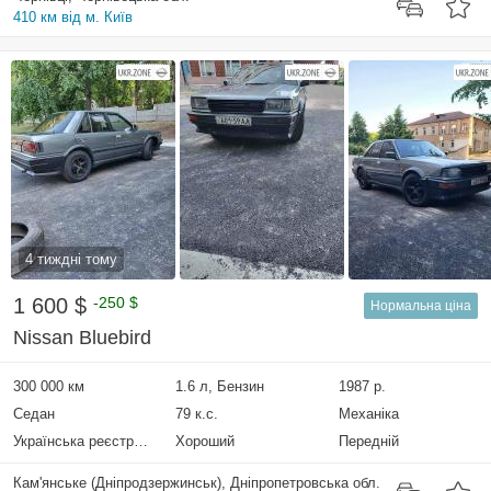
410 км від м. Київ
4 тиждні тому
1 600 $
-250 $
Нормальна ціна
Nissan Bluebird
300 000 км
1.6 л, Бензин
1987 р.
Седан
79 к.с.
Механіка
Українська реєстрація
Хороший
Передній
Кам'янське (Дніпродзержинськ), Дніпропетровська обл.