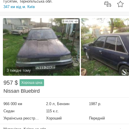
Гусятин, Тернопільська обл.
347 км від м. Київ
3 тиждні тому
957 $
Хороша ціна
Nissan Bluebird
966 000 км
2.0 л, Бензин
1987 р.
Седан
115 к.с.
Українська реєстрація
Хороший
Передній