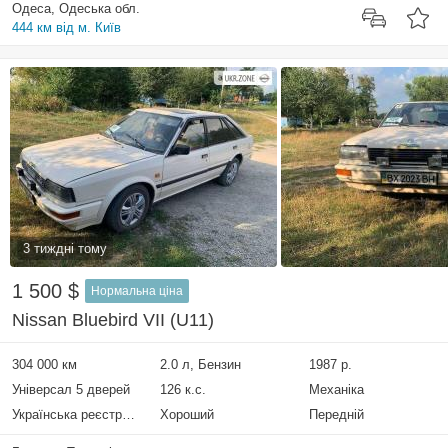
Одеса, Одеська обл.
444 км від м. Київ
3 тиждні тому
1 500 $
Нормальна ціна
Nissan Bluebird VII (U11)
304 000 км
2.0 л, Бензин
1987 р.
Універсал 5 дверей
126 к.с.
Механіка
Українська реєстрація
Хороший
Передній