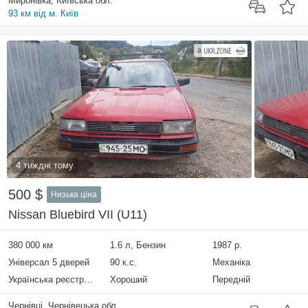
Миронівка, Київська обл.
93 км від м. Київ
4 тиждні тому
500 $
Низька ціна
Nissan Bluebird VII (U11)
380 000 км
1.6 л, Бензин
1987 р.
Універсал 5 дверей
90 к.с.
Механіка
Українська реєстрація
Хороший
Передній
Чернівці, Чернівецька обл.