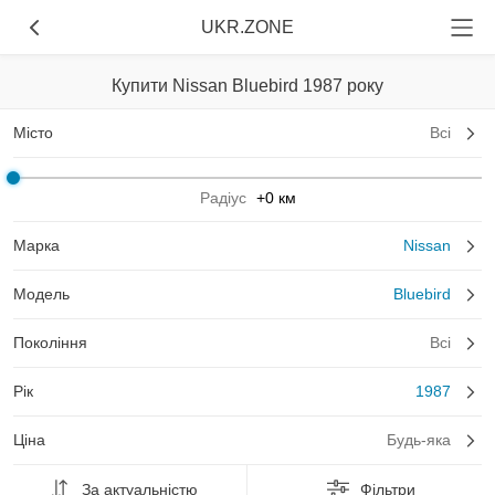
UKR.ZONE
Купити Nissan Bluebird 1987 року
Місто
Всі
Радіус
+0 км
Марка
Nissan
Модель
Bluebird
Покоління
Всі
Рік
1987
Ціна
Будь-яка
За актуальністю
Фільтри