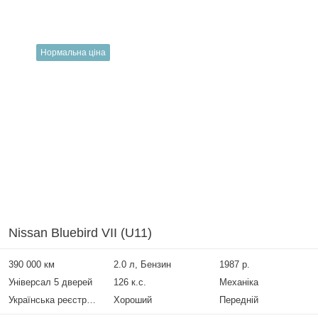
Нормальна ціна
Nissan Bluebird VII (U11)
390 000 км
2.0 л, Бензин
1987 р.
Універсал 5 дверей
126 к.с.
Механіка
Українська реєстрація
Хороший
Передній