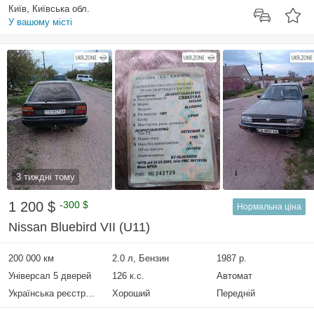
Київ, Київська обл.
У вашому місті
3 тиждні тому
1 200 $
-300 $
Нормальна ціна
Nissan Bluebird VII (U11)
200 000 км
2.0 л, Бензин
1987 р.
Універсал 5 дверей
126 к.с.
Автомат
Українська реєстрація
Хороший
Передній