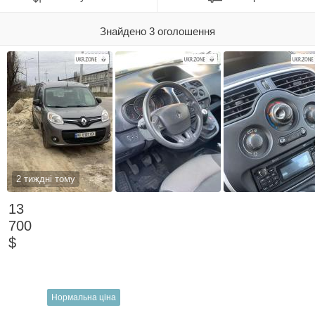
Знайдено 3 оголошення
2 тиждні тому
13
700
$
Нормальна ціна