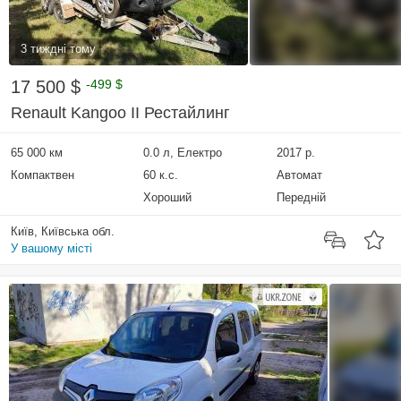
3 тиждні тому
17 500 $
-499 $
Renault Kangoo II Рестайлинг
65 000 км
0.0 л, Електро
2017 р.
Компактвен
60 к.с.
Автомат
Хороший
Передній
Київ, Київська обл.
У вашому місті