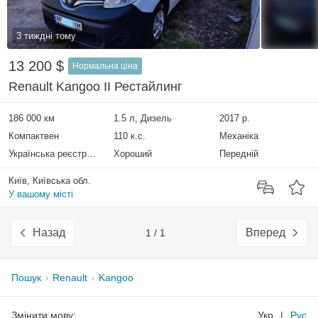
3 тиждні тому
13 200 $
Нормальна ціна
Renault Kangoo II Рестайлинг
186 000 км
1.5 л, Дизель
2017 р.
Компактвен
110 к.с.
Механіка
Українська реєстрація
Хороший
Передній
Київ, Київська обл.
У вашому місті
Назад
Вперед
1 / 1
Пошук
Renault
Kangoo
Змінити мову:
Укр
|
Рус