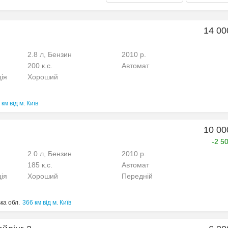
14 00
2.8 л, Бензин
2010 р.
200 к.с.
Автомат
ція
Хороший
 км від м. Київ
10 00
-2 5
2.0 л, Бензин
2010 р.
185 к.с.
Автомат
ція
Хороший
Передній
ка обл.
366 км від м. Київ