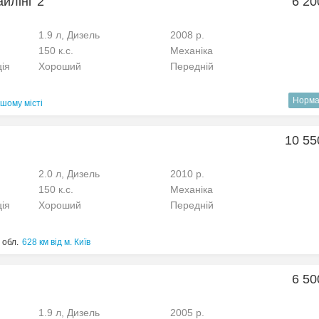
айлінг 2
6 20
1.9 л, Дизель
2008 р.
150 к.с.
Механіка
ція
Хороший
Передній
Норма
шому місті
10 55
2.0 л, Дизель
2010 р.
150 к.с.
Механіка
ція
Хороший
Передній
 обл.
628 км від м. Київ
6 50
1.9 л, Дизель
2005 р.