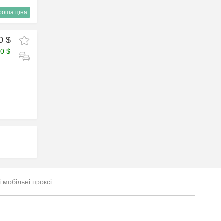
роша ціна
0 $
00 $
і мобільні проксі