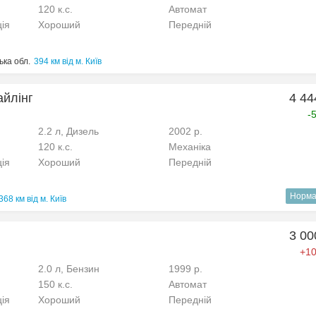
120 к.с.
Автомат
ція
Хороший
Передній
ька обл.
394 км від м. Київ
айлінг
4 44
-
2.2 л, Дизель
2002 р.
120 к.с.
Механіка
ція
Хороший
Передній
Норма
368 км від м. Київ
3 00
+10
2.0 л, Бензин
1999 р.
150 к.с.
Автомат
ція
Хороший
Передній