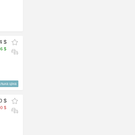
4 $
56 $
льна ціна
0 $
0 $