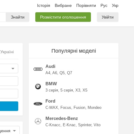
Історія
Вибране
Порівняти
Рус
Укр
Знайти
Розмістити оголошення
Увійти
Популярні моделі
Україні
Audi
A4
A6
Q5
Q7
BMW
3 серія
5 серія
X3
X5
Ford
C-MAX
Focus
Fusion
Mondeo
Mercedes-Benz
C-Класс
E-Клас
Sprinter
Vito
щення