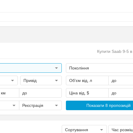
Купити Saab 9-5 в 
Покоління
Привід
Об'єм від, л
до
, км
до
Ціна від, $
до
Реєстрація
Показати 8 пропозицій
Сортування
Час розмі