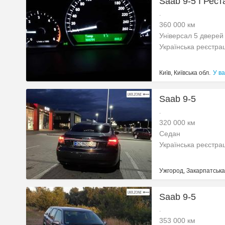
Saab 9-5 I Рест
.
360 000 км
Універсал 5 дверей
Українська реєстра
Київ, Київська обл.
У ва
Saab 9-5
.
320 000 км
Седан
Українська реєстра
Ужгород, Закарпатська
Saab 9-5
.
353 000 км