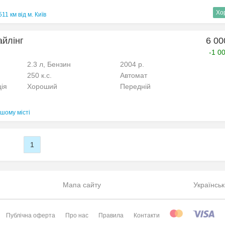
Хо
511 км від м. Київ
айлінг
6 00
-1 0
2.3 л, Бензин
2004 р.
250 к.с.
Автомат
ція
Хороший
Передній
шому місті
1
Мапа сайту
Українськ
Публічна оферта
Про нас
Правила
Контакти