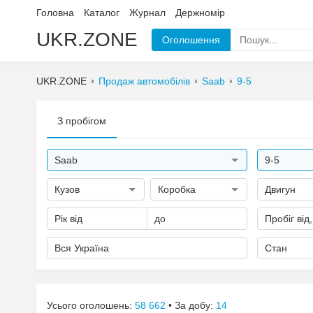
Головна
Каталог
Журнал
Держномір
UKR.ZONE
Оголошення
UKR.ZONE
Продаж автомобілів
Saab
9-5
З пробігом
Saab
9-5
Кузов
Коробка
Двигун
Рік від
до
Пробіг від
Вся Україна
Стан
Усього оголошень:
58 662
• За добу:
14