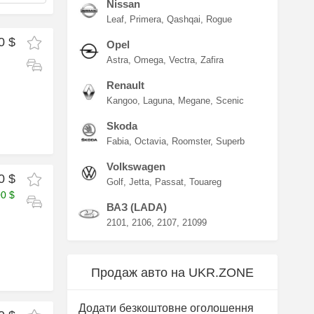
Nissan
Leaf
Primera
Qashqai
Rogue
0 $
Opel
Astra
Omega
Vectra
Zafira
Renault
Kangoo
Laguna
Megane
Scenic
Skoda
Fabia
Octavia
Roomster
Superb
Volkswagen
0 $
Golf
Jetta
Passat
Touareg
00 $
ВАЗ (LADA)
2101
2106
2107
21099
Продаж авто на UKR.ZONE
Додати безкоштовне оголошення